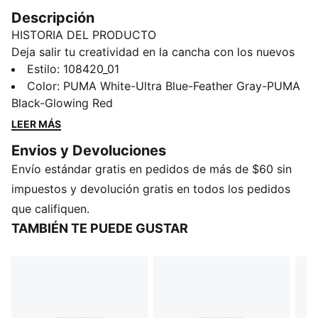
Descripción
HISTORIA DEL PRODUCTO
Deja salir tu creatividad en la cancha con los nuevos
tacos de fútbol PUMA. Cuentan con una cubierta en
Estilo
:
108420_01
tejido de malla de alta densidad para un manejo
Color
:
PUMA White-Ultra Blue-Feather Gray-PUMA
óptimo de la pelota, suela FLEXGILITY para cambios
Black-Glowing Red
rápidos de dirección a 360 grados y refuerzo
LEER MÁS
PWRTAPE para máxima estabilidad. Juega con o sin
Envios y Devoluciones
cordones y domina la cancha con una libertad de
Envío estándar gratis en pedidos de más de $60 sin
movimiento y precisión inigualables.
CARACTERÍSTICAS Y BENEFICIOS
impuestos y devolución gratis en todos los pedidos
Cubierta fabricada con al menos un 20% de
que califiquen.
materiales reciclados
TAMBIÉN TE PUEDE GUSTAR
PWRTAPE: Refuerzo focalizado en la cubierta, para
mayor soporte y durabilidad
DETALLES
Capa exterior en tejido de malla texturizada de alta
densidad y tecnología GripControl Pro, para mejor