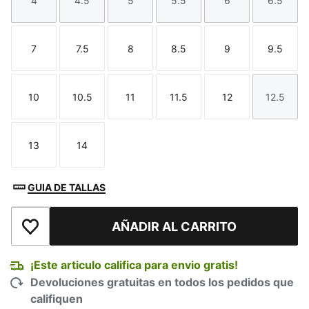
4
4.5
5
5.5
6
6.5
Talla
Talla
Talla
Talla
Talla
Talla
7
7.5
8
8.5
9
9.5
Talla
Talla
Talla
Talla
Talla
Talla
10
10.5
11
11.5
12
12.5
Talla
Talla
Talla
Talla
Talla
Talla
13
14
Talla
Talla
GUIA DE TALLAS
AÑADIR AL CARRITO
Añadir a la lista de deseos
¡Este articulo califica para envio gratis!
Devoluciones gratuitas en todos los pedidos que
califiquen