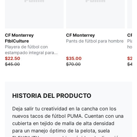
CF Monterrey
CF Monterrey
CF M
FtblCulture
Pants de fútbol para hombre
Play
Playera de fútbol con
hom
estampado integral para
hombre
$22.50
$35.00
$22
$45.00
$70.00
$45
HISTORIA DEL PRODUCTO
Deja salir tu creatividad en la cancha con los
nuevos tacos de fútbol PUMA. Cuentan con una
cubierta en tejido de malla de alta densidad
para un manejo óptimo de la pelota, suela