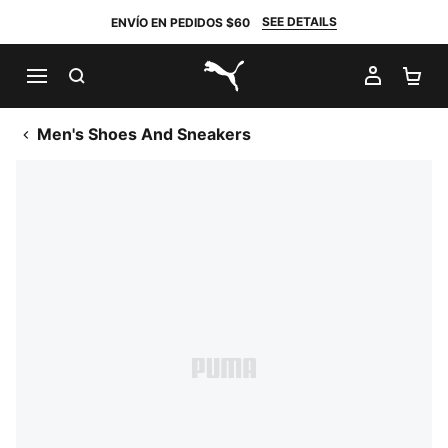
SEE DETAILS
ENVÍO EN PEDIDOS $60
BUSCAR
MI CUE
CA
PUMA.com
Men's Shoes And Sneakers