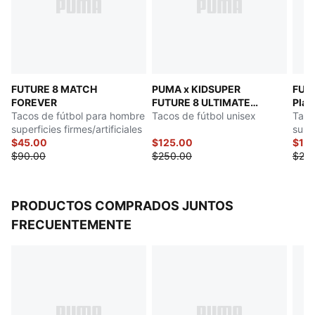
agarre y manejo de el balón
Plantilla removible y liviana, con tecnología NanoGrip
que evita que el pie se deslice dentro de los tacos
Cubierta con FUZIONFIT³, que acompaña la forma del
pie como una segunda piel, sin limitar el movimiento
FUTURE 8 MATCH
PUMA x KIDSUPER
FUT
Diseño slip-on para usar con o sin cordones
FOREVER
FUTURE 8 ULTIMATE
Play
Detalles de la marca PUMA
Tacos de fútbol para hombre
Suelo Firme
Tacos de fútbol unisex
Taco
superficies firmes/artificiales
super
$45.00
$125.00
artif
$12
$90.00
$250.00
$24
PRODUCTOS COMPRADOS JUNTOS
FRECUENTEMENTE