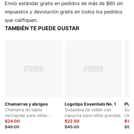
Envío estándar gratis en pedidos de más de $60 sin
todas sus aventuras!
impuestos y devolución gratis en todos los pedidos
que califiquen.
TAMBIÉN TE PUEDE GUSTAR
Chamarras y abrigos
Logotipo Essentials No. 1
PUM
Chamarra de tejido
Sudadera de vellón con
Suda
micropolar para niños
capucha para niños grandes
cier
grandes
$24.00
$22.50
niño
$19.
$48.00
$45.00
$55