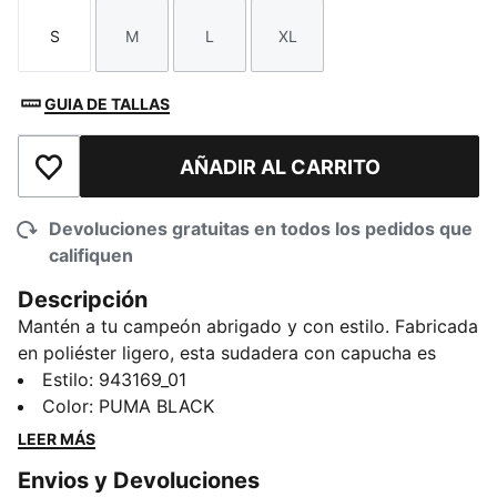
S
M
L
XL
Talla
Talla
Talla
Talla
GUIA DE TALLAS
AÑADIR AL CARRITO
Añadir a la lista de deseos
Devoluciones gratuitas en todos los pedidos que
califiquen
Descripción
Mantén a tu campeón abrigado y con estilo. Fabricada
en poliéster ligero, esta sudadera con capucha es
perfecta para llevarla con otras prendas durante los
Estilo
:
943169_01
partidos de fútbol matutinos o las salidas
Color
:
PUMA BLACK
extraescolares. Diseñada para el movimiento y repleta
LEER MÁS
de vibraciones deportivas, es la clásica energía PUMA
Envios y Devoluciones
envuelta en comodidad para el día a día. ¡Listo para