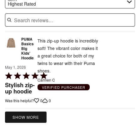
Highest Rated
PUMA
This zip-up hoodie is incredibly
Basics
soft! The vibrant color makes it
Big
Kids'
a great choice for both of my
Hoodie
twins to wear with their Puma
May 1, 2026
shoes.
Rated
Carmen C
5
Stylish zip-
VERIFIED PURCHASER
out
up hoodie
of
0
0
Was this helpful?
5
SHOW MORE