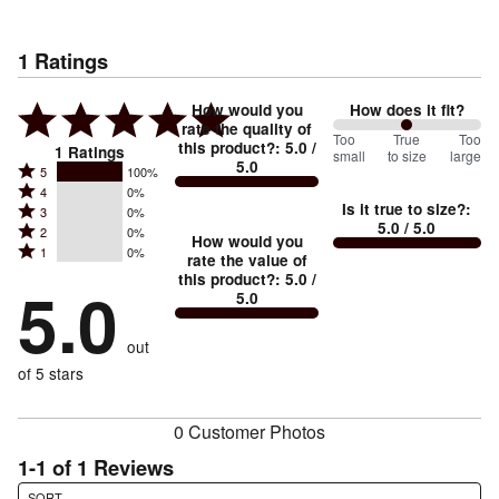
1
Ratings
How would you
How does it fit?
rate the quality of
100
Too
%
True
Too
this product?
:
5.0
/
1
Ratings
small
to size
large
5.0
between
Rated
5
100%
Rated
Too
4
0%
5
Is it true to size?
:
Rated
3
0%
4
small
stars
5.0
/ 5.0
Rated
2
0%
3
stars
How would you
by
and
Rated
1
0%
2
stars
rate the value of
by
100%
True
1
this product?
:
5.0
/
stars
by
5.0
0%
of
5.0
stars
to
by
0%
of
reviewers
by
size
0%
of
reviewers
out
0%
of
reviewers
of
of 5 stars
reviewers
reviewers
0 Customer Photos
1-1 of 1 Reviews
Search reviews…
SORT