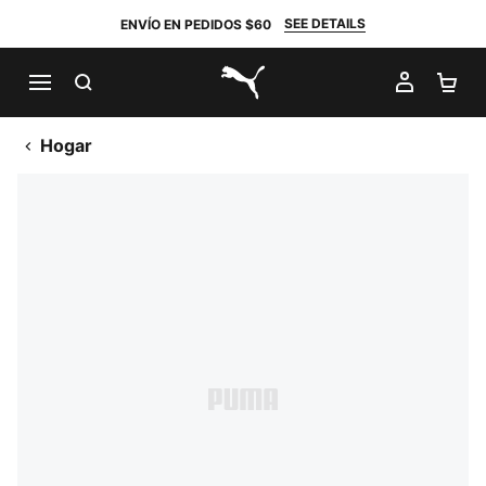
SEE DETAILS
ENVÍO EN PEDIDOS $60
BUSCAR
MI CUE
CA
PUMA.com
Hogar