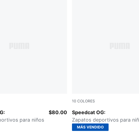
10
COLORES
e-Frosted Ivory
Pelé Yellow-PUMA Black
G:
$80.00
Speedcat OG:
ortivos para niños
Zapatos deportivos para ni
MÁS VENDIDO