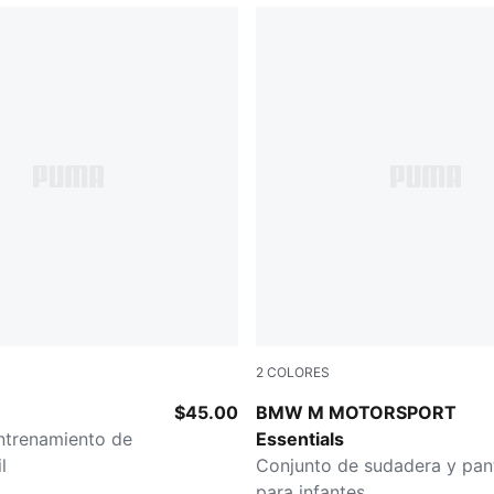
2
COLORES
c-Silver Mist
PUMA BLACK
$45.00
BMW M MOTORSPORT
ntrenamiento de
Essentials
l
Conjunto de sudadera y pan
para infantes