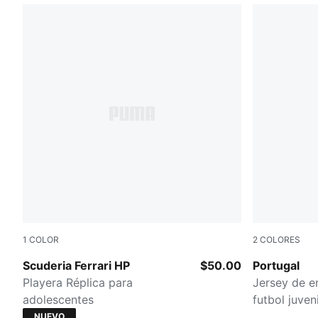
1
COLOR
2
COLORES
PUMA Red
Ocean Tropi
Scuderia Ferrari HP
$50.00
Portugal
Playera Réplica para
Jersey de e
adolescentes
futbol juveni
NUEVO