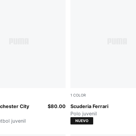
1
COLOR
Blue-Icy Blue
PUMA Red
chester City
$80.00
Scuderia Ferrari
Polo juvenil
tbol juvenil
NUEVO