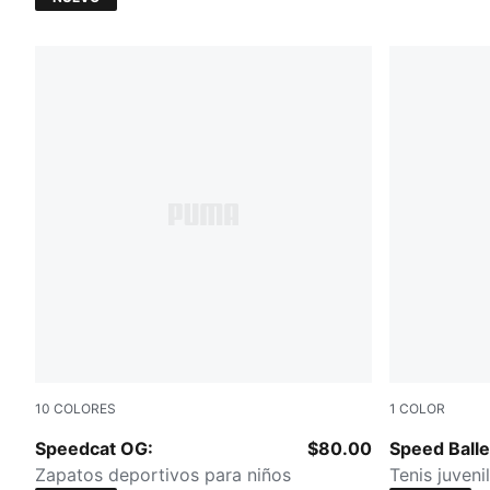
10
COLORES
1
COLOR
Silver Fog-Rich Cocoa
Matte Bron
Speedcat OG:
$80.00
Speed Balle
Zapatos deportivos para niños
Tenis juveni