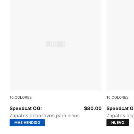
10
COLORES
10
COLORES
Mountain Blue-Frosted Ivory
Haute Coffe
Speedcat OG:
$80.00
Speedcat O
Zapatos deportivos para niños
Zapatos dep
MÁS VENDIDO
NUEVO