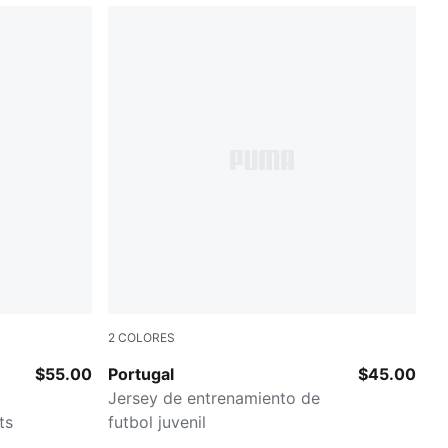
2
COLORES
Club Red-Silver Mist
$55.00
Portugal
$45.00
Jersey de entrenamiento de
ts
futbol juvenil