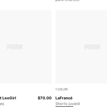
1
COLOR
ze-PUMA Gold
PUMA Black-Gray Sky
t LeoGirl
$70.00
LaFrancé
les
Shorts juvenil