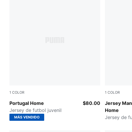
1
COLOR
1
COLOR
Club Red-Green Lagoon
Team Light 
Portugal Home
$80.00
Jersey Man
Jersey de futbol juvenil
Home
Jersey de fu
MÁS VENDIDO