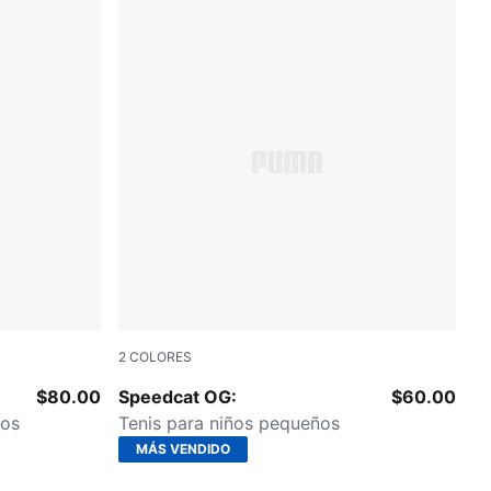
2
COLORES
For All Time Red-PUMA White
$80.00
Speedcat OG:
$60.00
ños
Tenis para niños pequeños
MÁS VENDIDO