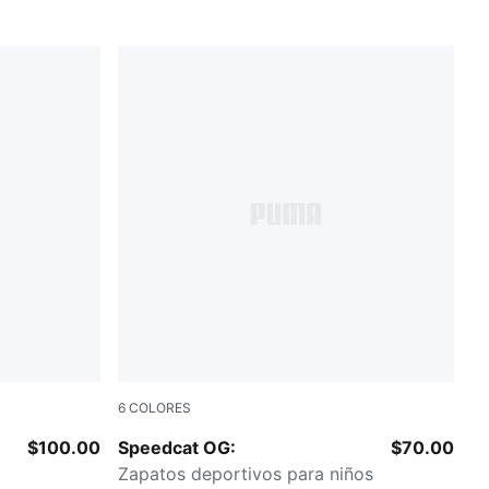
6
COLORES
For All Time Red-PUMA White
$100.00
Speedcat OG:
$70.00
Zapatos deportivos para niños