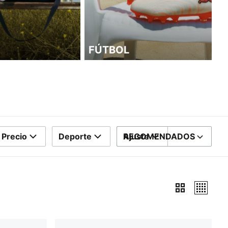
FÚTBOL
Precio
Deporte
Ajuste
RECOMENDADOS
ORDENAR POR