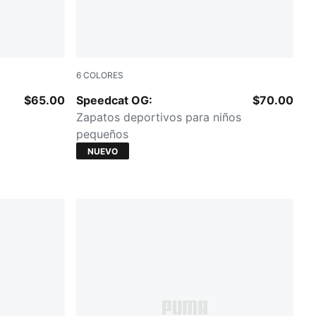
6
COLORES
ite
Magic Rose-PUMA White
$65.00
Speedcat OG:
$70.00
Zapatos deportivos para niños
pequeños
NUEVO