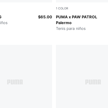
1
COLOR
-PUMA Silver
Snow Mountain Blue-PUMA 
G
$65.00
PUMA x PAW PATROL
niños
Palermo
Tenis para niños