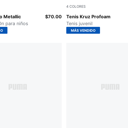
4
COLORES
r-PUMA White-PUMA Black
Puma Black-Puma White
 Metallic
$70.00
Tenis Kruz Profoam
On para niños
Tenis juvenil
DO
MÁS VENDIDO