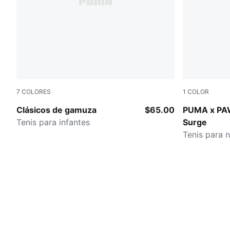
7
COLORES
1
COLOR
Pink Lady-PUMA White
Bright Aqua
Clásicos de gamuza
$65.00
PUMA x PA
Tenis para infantes
Surge
Tenis para 