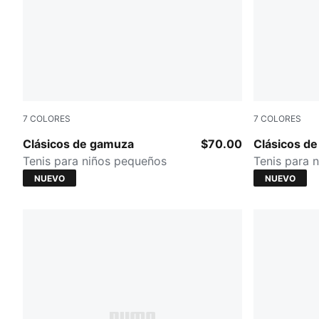
7
COLORES
7
COLORES
Pink Lady-PUMA White
Puma Black
Clásicos de gamuza
$70.00
Clásicos d
Tenis para niños pequeños
Tenis para 
NUEVO
NUEVO