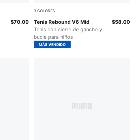
3
COLORES
Team Royal
PUMA White-PUMA Black-For All Time Red
$70.00
Tenis Rebound V6 Mid
$58.00
Tenis con cierre de gancho y
bucle para niños
MÁS VENDIDO