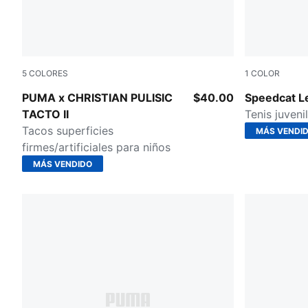
5
COLORES
1
COLOR
PUMA Red-PUMA Black
PUMA White
PUMA x CHRISTIAN PULISIC
$40.00
Speedcat L
TACTO II
Tenis juveni
Tacos superficies
MÁS VENDI
firmes/artificiales para niños
MÁS VENDIDO