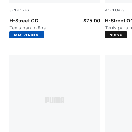
8
COLORES
9
COLORES
Fizzy Green-PUMA Silver
PUMA Black
H-Street OG
$75.00
H-Street O
Tenis para niños
Tenis para 
MÁS VENDIDO
NUEVO