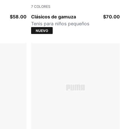
7
COLORES
Cayenne Pepper-PUMA White
$58.00
Clásicos de gamuza
$70.00
Tenis para niños pequeños
NUEVO