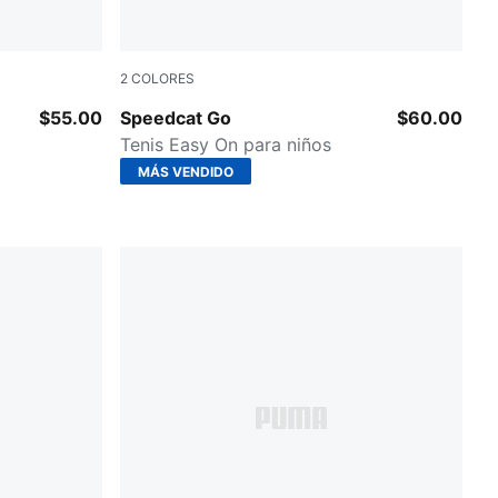
2
COLORES
Poised Pink-Warm White-Mauve Mist
$55.00
Speedcat Go
$60.00
Tenis Easy On para niños
MÁS VENDIDO