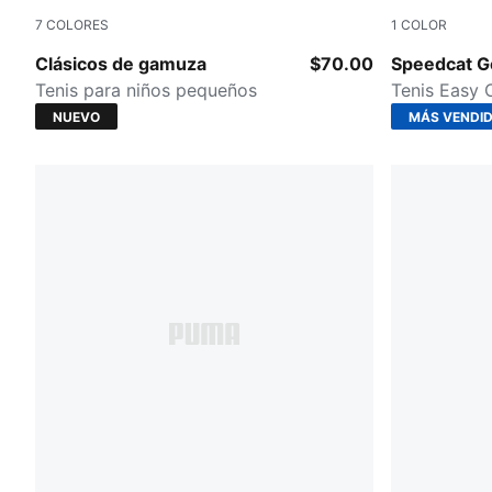
7
COLORES
1
COLOR
For All Time Red-PUMA White
PUMA Silve
Clásicos de gamuza
$70.00
Speedcat Go
Tenis para niños pequeños
Tenis Easy 
NUEVO
MÁS VENDI