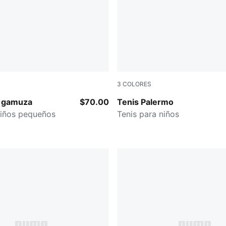
3
COLORES
-Puma White
Royal Sapphire-Lemon Meri
e gamuza
$70.00
Tenis Palermo
niños pequeños
Tenis para niños