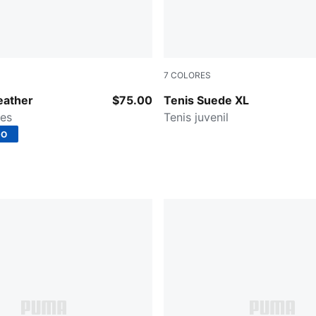
7
COLORES
-PUMA Black
PUMA Team Royal-PUMA Wh
eather
$75.00
Tenis Suede XL
les
Tenis juvenil
DO