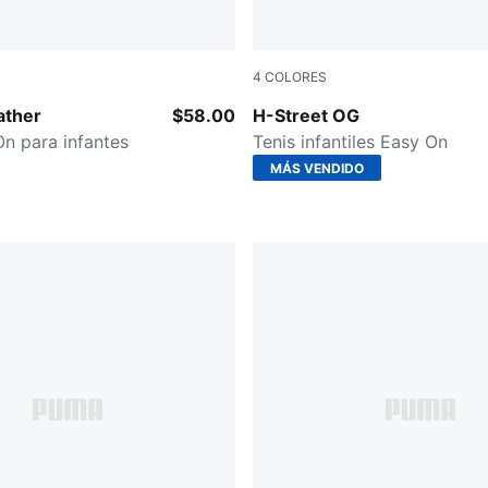
4
COLORES
Mauve Glow
Frosted Ivory-PUMA Silver
ather
$58.00
H-Street OG
On para infantes
Tenis infantiles Easy On
MÁS VENDIDO