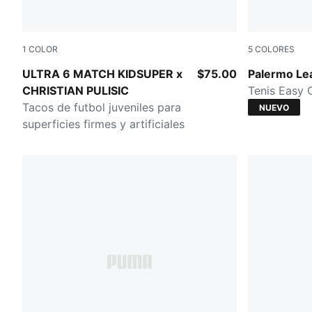
1
COLOR
5
COLORES
PUMA White-Pink Lilac-Dusky Blue
Silver Fog-
ULTRA 6 MATCH KIDSUPER x
$75.00
Palermo Le
CHRISTIAN PULISIC
Tenis Easy 
Tacos de futbol juveniles para
NUEVO
superficies firmes y artificiales