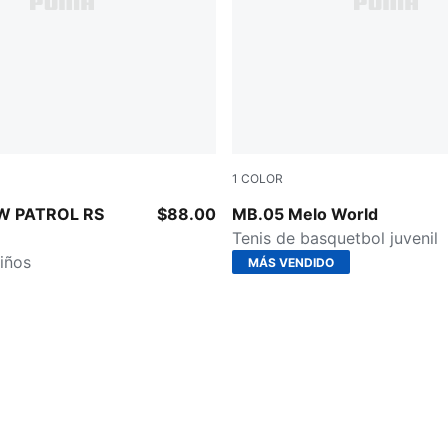
1
COLOR
-Pitch Green
Aquatic-For All Time Red
W PATROL RS
$88.00
MB.05 Melo World
Tenis de basquetbol juvenil
niños
MÁS VENDIDO