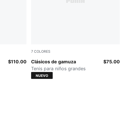
7
COLORES
PUMA Black-PUMA Black
$110.00
Clásicos de gamuza
$75.00
Tenis para niños grandes
NUEVO