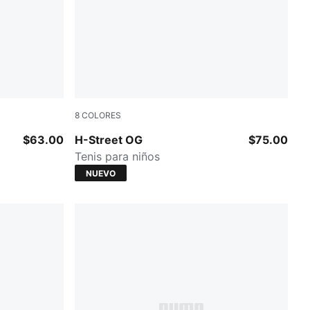
8
COLORES
ngue
Red Flash-PUMA Black
$63.00
H-Street OG
$75.00
Tenis para niños
NUEVO