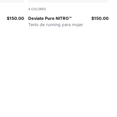
4
COLORES
PUMA White-Ultra Red
$150.00
Deviate Pure NITRO™
$150.00
Tenis de running para mujer