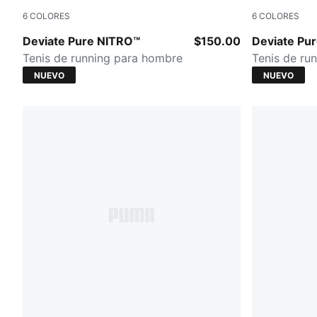
6
COLORES
6
COLORES
Alpine Snow-Warm White
Rich Cocoa
Deviate Pure NITRO™
$150.00
Deviate Pu
Tenis de running para hombre
Tenis de ru
NUEVO
NUEVO