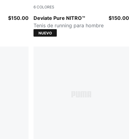
6
COLORES
Moss Veil-PUMA Black
$150.00
Deviate Pure NITRO™
$150.00
Tenis de running para hombre
NUEVO