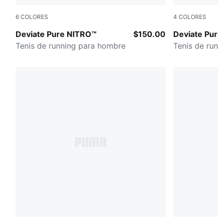
6
COLORES
4
COLORES
PUMA Black-Flat Dark Gray-PUMA Silver
PUMA Black
Deviate Pure NITRO™
$150.00
Deviate Pu
Tenis de running para hombre
Tenis de ru