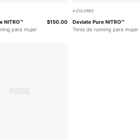
4
COLORES
-PUMA Silver
Misty Pink
re NITRO™
$150.00
Deviate Pure NITRO™
nning para mujer
Tenis de running para mujer