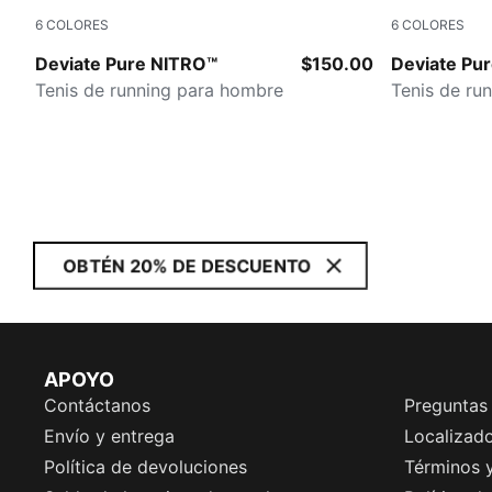
6
COLORES
6
COLORES
PUMA White-Ultra Red-PUMA Silver
PUMA White
Deviate Pure NITRO™
$150.00
Deviate Pu
Tenis de running para hombre
Tenis de ru
OBTÉN 20% DE DESCUENTO
APOYO
Contáctanos
Preguntas
Envío y entrega
Localizado
Política de devoluciones
Términos 