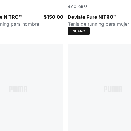
4
COLORES
-PUMA Black
Alpine Snow-Warm White
re NITRO™
$150.00
Deviate Pure NITRO™
nning para hombre
Tenis de running para mujer
NUEVO