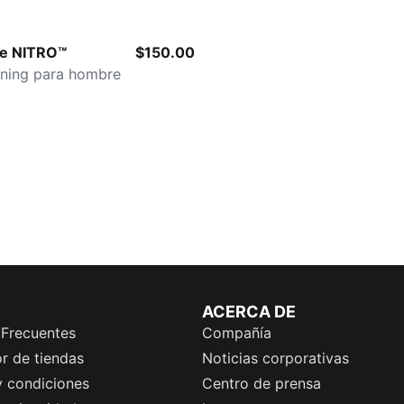
-PUMA Silver
re NITRO™
$150.00
nning para hombre
ACERCA DE
 Frecuentes
Compañía
r de tiendas
Noticias corporativas
y condiciones
Centro de prensa