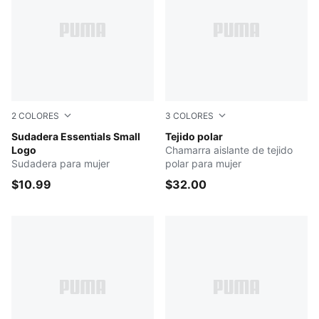
2
COLORES
3
COLORES
PUMA BLACK
Sudadera Essentials Small
CREAM/GREEN
Tejido polar
Logo
Chamarra aislante de tejido
Sudadera para mujer
polar para mujer
$10.99
$32.00