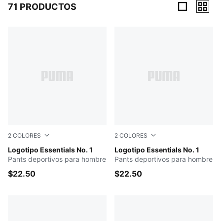
71 PRODUCTOS
71 Productos
2
COLORES
2
COLORES
PUMA BLACK
Logotipo Essentials No. 1
Medium Gray Heather
Logotipo Essentials No. 1
Pants deportivos para hombre
Pants deportivos para hombre
$22.50
$22.50