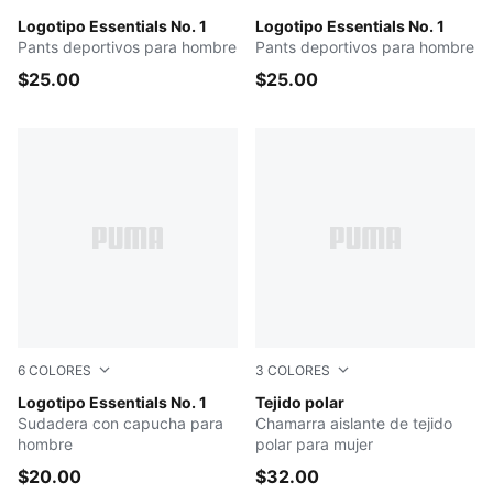
PUMA BLACK
Logotipo Essentials No. 1
Medium Gray Heather
Logotipo Essentials No. 1
Pants deportivos para hombre
Pants deportivos para hombre
$25.00
$25.00
6
COLORES
3
COLORES
GREEN TERRAIN
Logotipo Essentials No. 1
PINK/BROWN
Tejido polar
Sudadera con capucha para
Chamarra aislante de tejido
hombre
polar para mujer
$20.00
$32.00