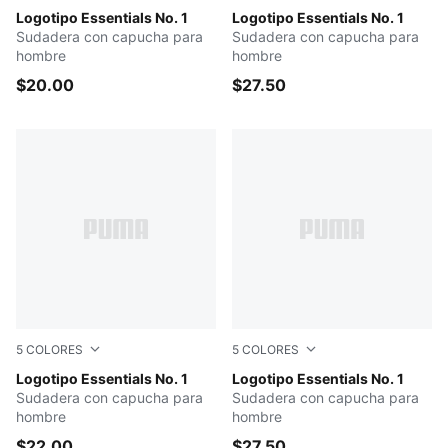
ICE COFFEE
Logotipo Essentials No. 1
Medium Gray Heather
Logotipo Essentials No. 1
Sudadera con capucha para
Sudadera con capucha para
hombre
hombre
$20.00
$27.50
5
COLORES
5
COLORES
PUMA WHITE
Logotipo Essentials No. 1
PUMA BLACK
Logotipo Essentials No. 1
Sudadera con capucha para
Sudadera con capucha para
hombre
hombre
$22.00
$27.50