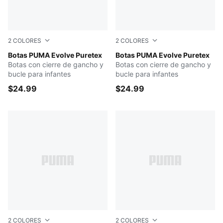
2
COLORES
2
COLORES
Dark Olive-Galactic Gray-PUMA White
Botas PUMA Evolve Puretex
Galactic Gray-Tart Cherry-
Botas PUMA Evolve Puretex
Botas con cierre de gancho y
Botas con cierre de gancho y
bucle para infantes
bucle para infantes
$24.99
$24.99
2
COLORES
2
COLORES