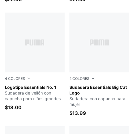
4
COLORES
2
COLORES
GREEN TERRAIN
Logotipo Essentials No. 1
Light Gray Heather
Sudadera Essentials Big Cat
Sudadera de vellón con
Logo
capucha para niños grandes
Sudadera con capucha para
mujer
$18.00
$13.99