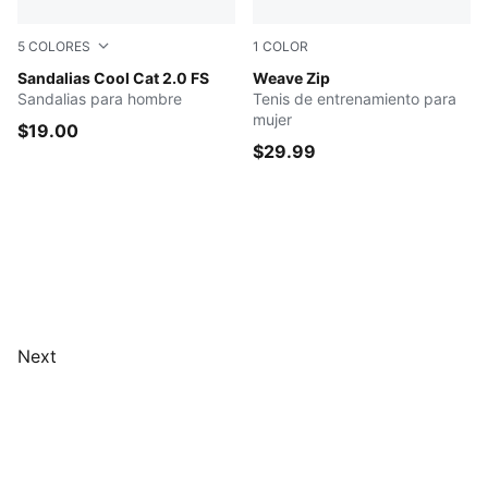
5
COLORES
1
COLOR
Cool Dark Gray-PUMA Black
Sandalias Cool Cat 2.0 FS
PUMA Black-PUMA Black
Weave Zip
Sandalias para hombre
Tenis de entrenamiento para
mujer
$19.00
$29.99
Next