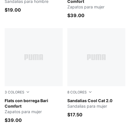
Sandalias para hombre
Comfort
Zapatos para mujer
$19.00
$39.00
3
COLORES
8
COLORES
Prairie Tan-Whisper White
Flats con borrega Bari
Cloud Pink-Rose Gold
Sandalias Cool Cat 2.0
Comfort
Sandalias para mujer
Zapatos para mujer
$17.50
$39.00