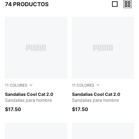
74 PRODUCTOS
74 Productos
11
COLORES
11
COLORES
Puma Black-Puma White
Sandalias Cool Cat 2.0
PUMA Black-PUMA Black
Sandalias Cool Cat 2.0
Sandalias para hombre
Sandalias para hombre
$17.50
$17.50