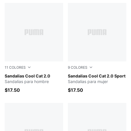
11
COLORES
9
COLORES
PUMA Black-PUMA Red-PUMA Red
Sandalias Cool Cat 2.0
PUMA Black-PUMA Black
Sandalias Cool Cat 2.0 Sport
Sandalias para hombre
Sandalias para mujer
$17.50
$17.50