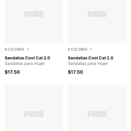
8
COLORES
8
COLORES
PUMA Black-Rose Gold
Sandalias Cool Cat 2.0
PUMA Black-PUMA White-Pa
Sandalias Cool Cat 2.0
Sandalias para mujer
Sandalias para mujer
$17.50
$17.50