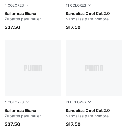
4
COLORES
11
COLORES
PUMA Black-PUMA Gold
Bailarinas Illiana
Parisian Night-PUMA White
Sandalias Cool Cat 2.0
Zapatos para mujer
Sandalias para hombre
$37.50
$17.50
4
COLORES
11
COLORES
PUMA Navy-PUMA Silver
Bailarinas Illiana
Dark Night-Deep Dive
Sandalias Cool Cat 2.0
Zapatos para mujer
Sandalias para hombre
$37.50
$17.50