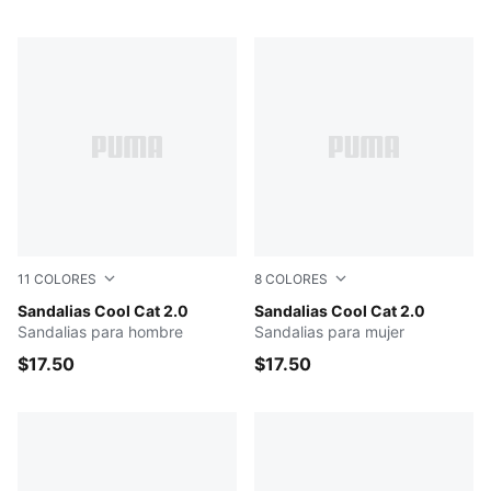
11
COLORES
8
COLORES
Smokey Gray-PUMA Black
Sandalias Cool Cat 2.0
Sage Frost-Pink Pixel
Sandalias Cool Cat 2.0
Sandalias para hombre
Sandalias para mujer
$17.50
$17.50