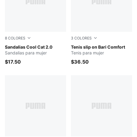
8
COLORES
3
COLORES
PUMA Black-PUMA Black
Sandalias Cool Cat 2.0
PUMA White-PUMA Silver
Tenis slip on Bari Comfort
Sandalias para mujer
Tenis para mujer
$17.50
$36.50