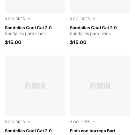
9
COLORES
9
COLORES
Intense Lavender-PUMA White-Pearl Pink
Sandalias Cool Cat 2.0
Bridal Rose-Rose Gold
Sandalias Cool Cat 2.0
Sandalias para niños
Sandalias para niños
$15.00
$15.00
5
COLORES
3
COLORES
PUMA Black-PUMA Black
Sandalias Cool Cat 2.0
Dark Indigo-Whisper White
Flats con borrega Bari