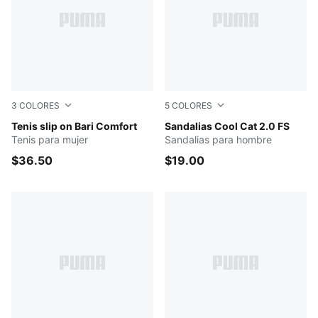
3
COLORES
5
COLORES
New Navy-New Navy
Tenis slip on Bari Comfort
Puma Black-Puma White
Sandalias Cool Cat 2.0 FS
Tenis para mujer
Sandalias para hombre
$36.50
$19.00