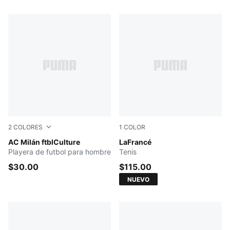
2
COLORES
1
COLOR
FLAT DARK GRAY
AC Milán ftblCulture
PUMA Black-Gray Sky
LaFrancé
Playera de futbol para hombre
Tenis
$30.00
$115.00
NUEVO