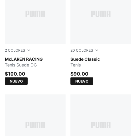
2
COLORES
20
COLORES
PUMA White-Papaya
McLAREN RACING
Haute Coffee-PUMA White
Suede Classic
Tenis Suede OG
Tenis
$100.00
$90.00
NUEVO
NUEVO