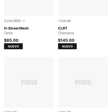
2
COLORES
1
COLOR
Buttercream-Gum
H-Street Mesh
Moody Gray
CLRT
Tenis
Chamarra
$85.00
$145.00
NUEVO
NUEVO