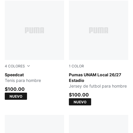
4
COLORES
1
COLOR
Mouse Gray-PUMA Black
Speedcat
NEW NAVY
Pumas UNAM Local 26/27
Tenis para hombre
Estadio
Jersey de futbol para hombre
$100.00
$100.00
NUEVO
NUEVO