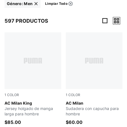
Género
:
Men
Limpiar Todo
Filtros
Haga clic para eliminar
597 PRODUCTOS
597 Productos
1
COLOR
1
COLOR
Glowing Red-Flat Dark Gray
AC Milan King
Dark Gray Heather
AC Milan
Jersey holgado de manga
Sudadera con capucha para
larga para hombre
hombre
$85.00
$60.00