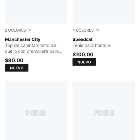
2
COLORES
4
COLORES
PUMA Black-Archive Gold
Manchester City
Buttercream-Chocolate Fon
Speedcat
Top de calentamiento de
Tenis para hombre
cuello con cremallera para
$100.00
hombre
$80.00
NUEVO
NUEVO