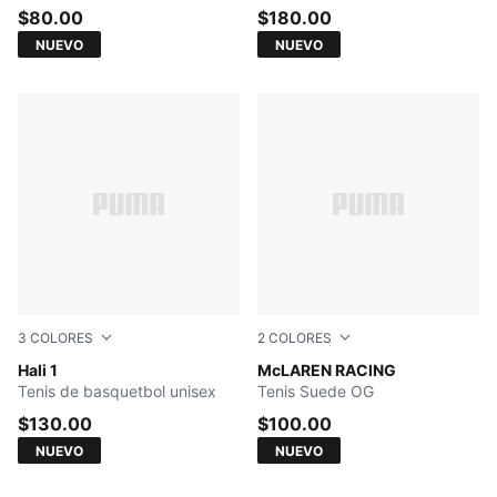
$80.00
$180.00
NUEVO
NUEVO
3
COLORES
2
COLORES
Fresh Mint-Green Moon
Hali 1
PUMA Black-Papaya
McLAREN RACING
Tenis de basquetbol unisex
Tenis Suede OG
$130.00
$100.00
NUEVO
NUEVO