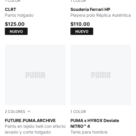
1
COLOR
1
COLOR
Moody Gray
CLRT
PUMA Red
Scuderia Ferrari HP
Pants holgado
Playera polo Réplica Auténtica
$125.00
$110.00
NUEVO
NUEVO
2
COLORES
1
COLOR
PUMA BLACK
FUTURE.PUMA.ARCHIVE
Intense Mint-Light Lavender
PUMA x HYROX Deviate
Pants en tejido twill con efecto
NITRO™ 4
lavado y corte holgado
Tenis para hombre