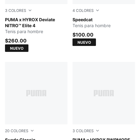
3
COLORES
4
COLORES
Intense Mint-Light Lavender
PUMA x HYROX Deviate
Sea Illusion-PUMA Black
Speedcat
NITRO™ Elite 4
Tenis para hombre
Tenis para hombre
$100.00
$260.00
NUEVO
NUEVO
20
COLORES
3
COLORES
Suede Classic
PUMA x HYROX PWRMODE