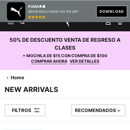
SEE DETAILS
ENVÍO EN PEDIDOS $60
BUSCAR
MI CUE
CA
PUMA.com
50% DE DESCUENTO VENTA DE REGRESO A
CLASES
+ MOCHILA DE $15 CON COMPRA DE $100
COMPRAR AHORA
VER DETALLES
Home
NEW ARRIVALS
FILTROS
RECOMENDADOS
ORDENAR POR