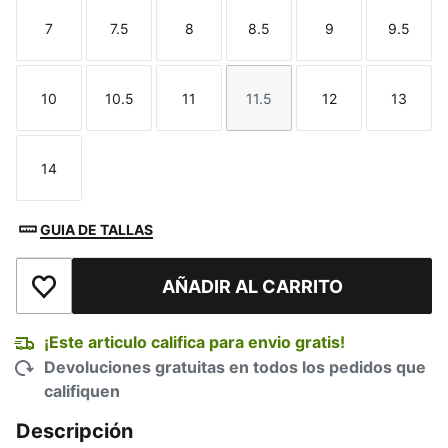
7
7.5
8
8.5
9
9.5
Talla
Talla
Talla
Talla
Talla
Talla
10
10.5
11
11.5
12
13
Talla
Talla
Talla
Talla
Talla
Talla
14
Talla
GUIA DE TALLAS
AÑADIR AL CARRITO
Añadir a la lista de deseos
¡Este articulo califica para envio gratis!
Devoluciones gratuitas en todos los pedidos que
califiquen
Descripción