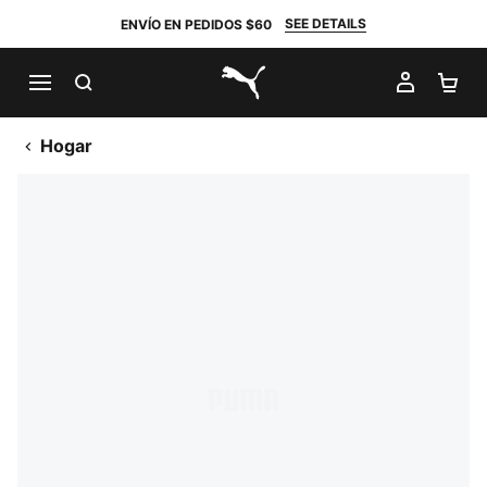
SEE DETAILS
ENVÍO EN PEDIDOS $60
BUSCAR
MI CUE
CA
PUMA.com
Hogar