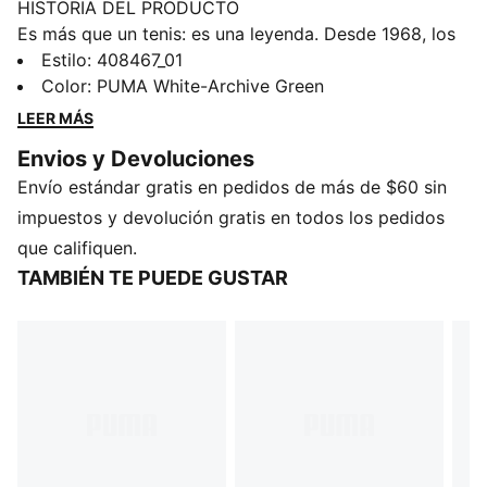
HISTORIA DEL PRODUCTO
Es más que un tenis: es una leyenda. Desde 1968, los
PUMA Suede siguen siendo un ícono de la moda
Estilo
:
408467_01
urbana, el deporte y el estilo. Estos tenis son una
Color
:
PUMA White-Archive Green
actualización del modelo original con detalles en
LEER MÁS
lámina dorada y materiales duraderos.
Envios y Devoluciones
DETALLES
Envío estándar gratis en pedidos de más de $60 sin
Producto diseñado para: Lifestyle by PUMA
Ancho: regular
impuestos y devolución gratis en todos los pedidos
Cierre: cordones
que califiquen.
Tipo de talón: plano
TAMBIÉN TE PUEDE GUSTAR
Detalles emblemáticos de la marca PUMA