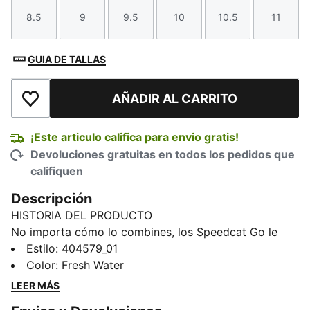
8.5
9
9.5
10
10.5
11
Talla
Talla
Talla
Talla
Talla
Talla
GUIA DE TALLAS
AÑADIR AL CARRITO
Añadir a la lista de deseos
¡Este articulo califica para envio gratis!
Devoluciones gratuitas en todos los pedidos que
califiquen
Descripción
HISTORIA DEL PRODUCTO
No importa cómo lo combines, los Speedcat Go le
dan un toque moderno y personal a cualquier look.
Estilo
:
404579_01
Con detalles sofisticados y toques refinados, la
Color
:
Fresh Water
colección ofrece una nueva visión de un ícono.
LEER MÁS
Inspirados en la velocidad de los circuitos, estos