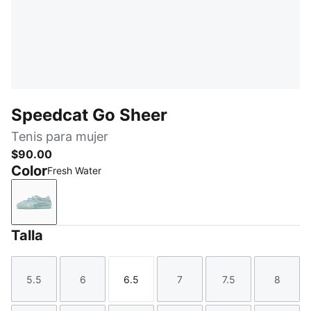
Speedcat Go Sheer
Tenis para mujer
$90.00
Color
Fresh Water
Fresh Water
Talla
5.5
6
6.5
7
7.5
8
Talla
Talla
Talla
Talla
Talla
Talla