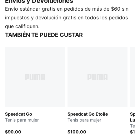
Envios y Devoluciones
clásicos de PUMA llevan la energía del automovilismo
Envío estándar gratis en pedidos de más de $60 sin
a la calle. Domina la tendencia de perfil bajo con la
última evolución de la icónica silueta y encuentra el
impuestos y devolución gratis en todos los pedidos
par que mejor se adapte a tu estilo.
que califiquen.
DETALLES
TAMBIÉN TE PUEDE GUSTAR
Ancho: regular
Tipo de puntera: redondeada
Cierre: cordones
Tipo de talón: plano
Ícono PUMA Cat en bajo relieve
Speedcat Go
Speedcat Go Etoile
Spee
Tenis para mujer
Tenis para mujer
Lux
Teni
$90.00
$100.00
$10