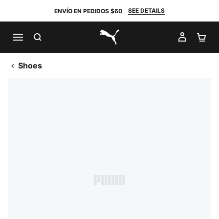
SEE DETAILS
ENVÍO EN PEDIDOS $60
BUSCAR
MI CUE
CA
PUMA.com
Shoes