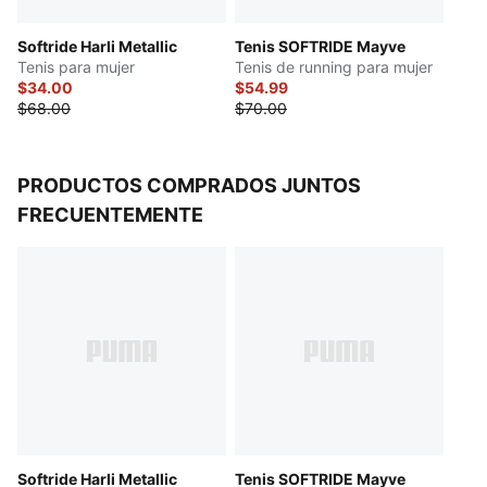
Suela de goma zonificada
Softride Harli Metallic
Tenis SOFTRIDE Mayve
Forro: Textil
Tenis para mujer
Tenis de running para mujer
Amortiguación: Media
$34.00
$54.99
Drop de talón a punta: 9 mm
$68.00
$70.00
PRODUCTOS COMPRADOS JUNTOS
FRECUENTEMENTE
Softride Harli Metallic
Tenis SOFTRIDE Mayve