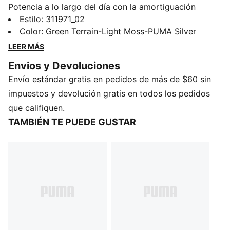
Potencia a lo largo del día con la amortiguación
SOFTRIDE y la plantilla SOFTFOAM+ para el máximo
Estilo
:
311971_02
confort. La goma zonificada proporciona una tracción
Color
:
Green Terrain-Light Moss-PUMA Silver
confiable, tanto si estás pisando el asfalto como
LEER MÁS
relajándote. Átate los cordones, sal a la calle y disfruta
Envios y Devoluciones
cada momento.
Envío estándar gratis en pedidos de más de $60 sin
CARACTERÍSTICAS Y VENTAJAS
SOFTRIDE: Espuma suave diseñada para brindar
impuestos y devolución gratis en todos los pedidos
amortiguación y comodidad durante todo el día.
que califiquen.
SOFTFOAM+: Plantilla cómoda diseñada para
TAMBIÉN TE PUEDE GUSTAR
proporcionar una amortiguación suave gracias a su
talón extra grueso.
El empeine de los tenis está fabricado con al menos
un 30 % de materiales reciclados.
DETALLES
Ancho: Regular
Tipo de puntera: Redondeado
Cierre: Cordones
Material principal del empeine: Textil