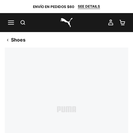
SEE DETAILS
ENVÍO EN PEDIDOS $60
BUSCAR
MI CUE
CA
PUMA.com
Shoes