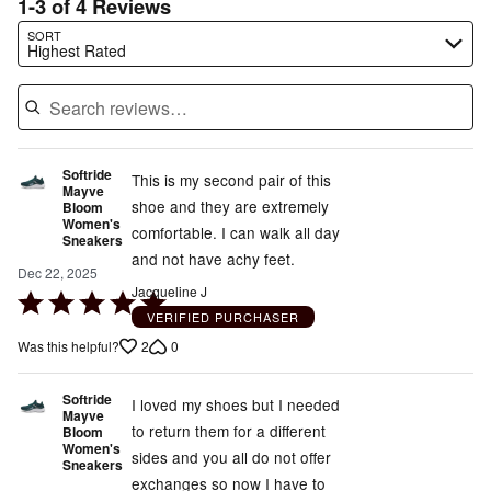
1-3 of 4 Reviews
Search reviews…
SORT
Highest Rated
Softride
This is my second pair of this
Mayve
shoe and they are extremely
Bloom
Women's
comfortable. I can walk all day
Sneakers
and not have achy feet.
Dec 22, 2025
Jacqueline J
Rated
VERIFIED PURCHASER
5
2
0
Was this helpful?
out
of
Softride
5
I loved my shoes but I needed
Mayve
to return them for a different
Bloom
Women's
sides and you all do not offer
Sneakers
exchanges so now I have to