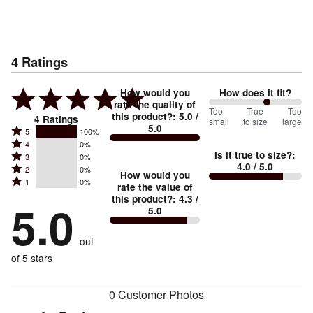
4
Ratings
How would you
How does it fit?
rate the quality of
125
Too
%
True
Too
this product?
:
5.0
/
4
Ratings
small
to size
large
5.0
between
Rated
5
100%
Rated
Too
4
0%
5
Is it true to size?
:
Rated
3
0%
4
small
stars
4.0
/ 5.0
Rated
2
0%
3
stars
How would you
by
and
Rated
1
0%
2
stars
rate the value of
by
100%
True
1
this product?
:
4.3
/
stars
by
5.0
0%
of
5.0
stars
to
by
0%
of
reviewers
by
size
0%
of
reviewers
out
0%
of
reviewers
of
of 5 stars
reviewers
reviewers
0 Customer Photos