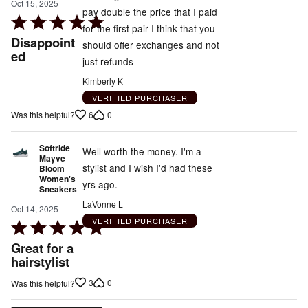
Oct 15, 2025
pay double the price that I paid
Rated
for the first pair I think that you
5
Disappoint
should offer exchanges and not
out
ed
just refunds
of
Kimberly K
5
VERIFIED PURCHASER
6
0
Was this helpful?
Softride
Well worth the money. I'm a
Mayve
stylist and I wish I'd had these
Bloom
Women's
yrs ago.
Sneakers
LaVonne L
Oct 14, 2025
VERIFIED PURCHASER
Rated
5
Great for a
out
hairstylist
of
3
0
Was this helpful?
5