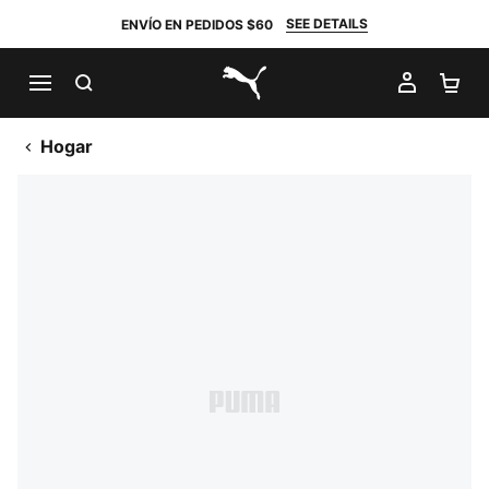
SEE DETAILS
ENVÍO EN PEDIDOS $60
BUSCAR
MI CUE
CA
PUMA.com
Hogar