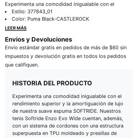
Experimenta una comodidad inigualable con el
rendimiento superior y la amortiguación de lujo de
Estilo
:
377843_01
nuestra suave espuma SOFTRIDE. Nuestros tenis
Color
:
Puma Black-CASTLEROCK
Softride Enzo Evo Wide cuentan, además, con un
LEER MÁS
sistema de cordones con una estructura superpuesta
Envios y Devoluciones
en TPU moldeado y presillas de cinta de sarga, para
Envío estándar gratis en pedidos de más de $60 sin
un soporte óptimo y una sujeción superior en cada
paso.
impuestos y devolución gratis en todos los pedidos
CARACTERÍSTICAS Y BENEFICIOS
que califiquen.
SOFTRIDE: Espuma suave diseñada para brindar
amortiguación y comodidad durante todo el día.
HISTORIA DEL PRODUCTO
DETALLES
Bota de cuello bajo
Experimenta una comodidad inigualable con el
Calce ancho
rendimiento superior y la amortiguación de lujo
Empeine con combinación de materiales
de nuestra suave espuma SOFTRIDE. Nuestros
Estructura superpuesta para cordones en TPU
tenis Softride Enzo Evo Wide cuentan, además,
moldeado
con un sistema de cordones con una estructura
Suela de goma
superpuesta en TPU moldeado y presillas de
Entresuela de EVA