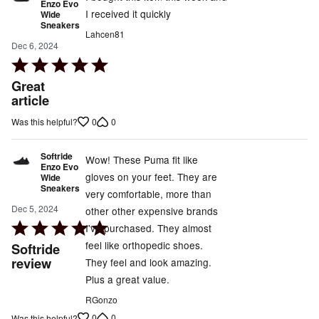
Enzo Evo
I received it quickly
Wide
Sneakers
Lahcen81
Dec 6, 2024
Rated
5
Great
out
article
of
0
0
Was this helpful?
5
Softride
Wow! These Puma fit like
Enzo Evo
gloves on your feet. They are
Wide
Sneakers
very comfortable, more than
Dec 5, 2024
other other expensive brands
Rated
I've purchased. They almost
5
feel like orthopedic shoes.
Softride
out
review
They feel and look amazing.
of
Plus a great value.
5
RGonzo
0
0
Was this helpful?