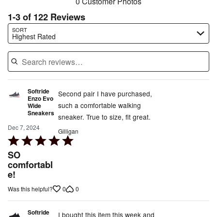
0 Customer Photos
1-3 of 122 Reviews
Search reviews…
SORT
Highest Rated
Softride
Second pair I have purchased,
Enzo Evo
such a comfortable walking
Wide
Sneakers
sneaker. True to size, fit great.
Dec 7, 2024
Gilligan
Rated
5
SO
out
comfortabl
e!
of
5
0
0
Was this helpful?
Softride
I bought this item this week and