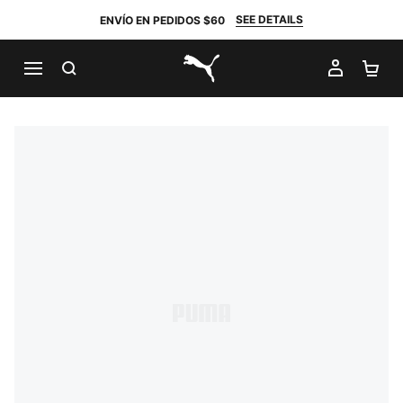
SEE DETAILS
ENVÍO EN PEDIDOS $60
BUSCAR
MI CUE
CA
PUMA.com