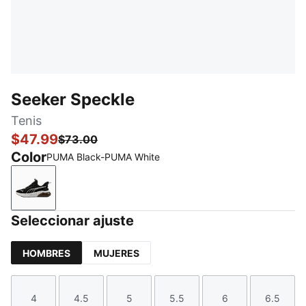
Seeker Speckle
Tenis
$47.99
$73.00
Color
PUMA Black-PUMA White
PUMA Black-PUMA White
Seleccionar ajuste
HOMBRES
MUJERES
4
4.5
5
5.5
6
6.5
Talla
Talla
Talla
Talla
Talla
Talla