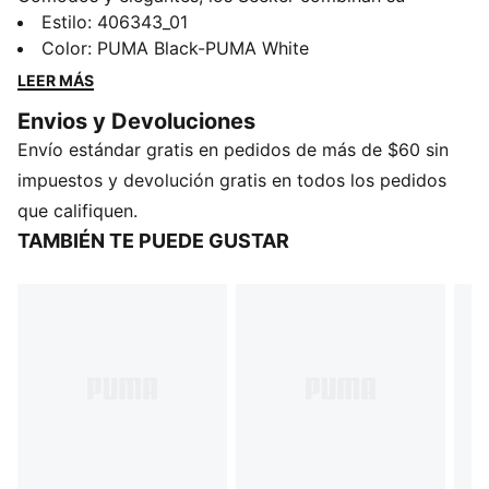
entresuela EVA con talón de burbuja a un empeine
Estilo
:
406343_01
moderno y elegante que presenta una banda formstrip
Color
:
PUMA Black-PUMA White
de textura llamativa. Diseñados con una apariencia
LEER MÁS
técnica, la versatilidad de los Seeker los convierte en
Envios y Devoluciones
un elemento imprescindible de tu rotación.
Envío estándar gratis en pedidos de más de $60 sin
CARACTERÍSTICAS Y BENEFICIOS
SOFTFOAM+: Plantilla cómoda y fácil de poner,
impuestos y devolución gratis en todos los pedidos
diseñada con un talón extra grueso para proporcionar
que califiquen.
una amortiguación suave
TAMBIÉN TE PUEDE GUSTAR
DETALLES
Ancho: regular
Tipo de puntera: redondeada
Cierre: Cordones
Tipo de talón: plano
Forro: textil