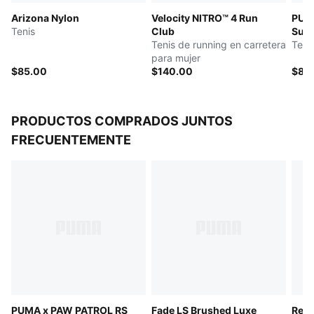
Arizona Nylon
Velocity NITRO™ 4 Run
PUM
Tenis
Club
Sur
Tenis de running en carretera
Teni
para mujer
$85.00
$140.00
$88
PRODUCTOS COMPRADOS JUNTOS
FRECUENTEMENTE
PUMA x PAW PATROL RS
Fade LS Brushed Luxe
Retr