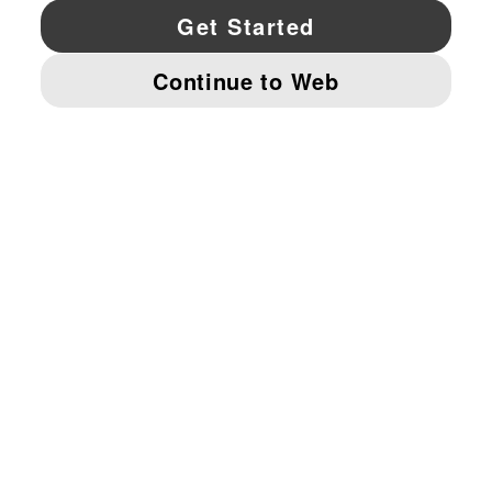
YouTube
Twitter
Pinterest
Instagram
Facebo
© PUMA NORTH AMERICA, INC.
IMPRINT AND LEGAL DATA