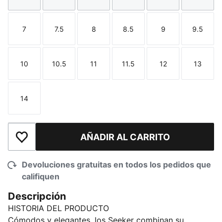
7
7.5
8
8.5
9
9.5
Talla
Talla
Talla
Talla
Talla
Talla
10
10.5
11
11.5
12
13
Talla
Talla
Talla
Talla
Talla
Talla
14
Talla
AÑADIR AL CARRITO
Añadir a la lista de deseos
Devoluciones gratuitas en todos los pedidos que
califiquen
Descripción
HISTORIA DEL PRODUCTO
Cómodos y elegantes, los Seeker combinan su