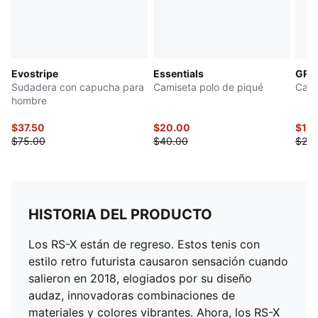
Evostripe
Essentials
GRAP
Sudadera con capucha para
Camiseta polo de piqué
Cami
hombre
$37.50
$20.00
$12.
$75.00
$40.00
$25.
HISTORIA DEL PRODUCTO
Los RS-X están de regreso. Estos tenis con
estilo retro futurista causaron sensación cuando
salieron en 2018, elogiados por su diseño
audaz, innovadoras combinaciones de
materiales y colores vibrantes. Ahora, los RS-X