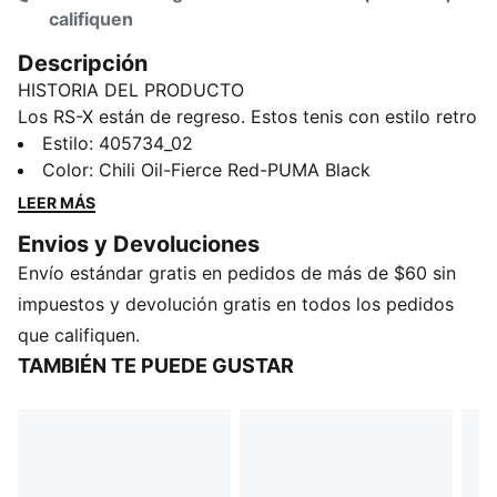
califiquen
Descripción
HISTORIA DEL PRODUCTO
Los RS-X están de regreso. Estos tenis con estilo retro
futurista causaron sensación cuando salieron en 2018,
Estilo
:
405734_02
elogiados por su diseño audaz, innovadoras
Color
:
Chili Oil-Fierce Red-PUMA Black
combinaciones de materiales y colores vibrantes.
LEER MÁS
Ahora, los RS-X vuelven para una nueva generación de
Envios y Devoluciones
consumidores que disfrutan expresar su
Envío estándar gratis en pedidos de más de $60 sin
individualidad.
DETALLES
impuestos y devolución gratis en todos los pedidos
Ancho: regular
que califiquen.
Tipo de puntera: redondeada
TAMBIÉN TE PUEDE GUSTAR
Cierre: cordones
Material principal del empeine: Material sintético
Tipo de talón: Plataforma
Forro: textil
Suela: goma