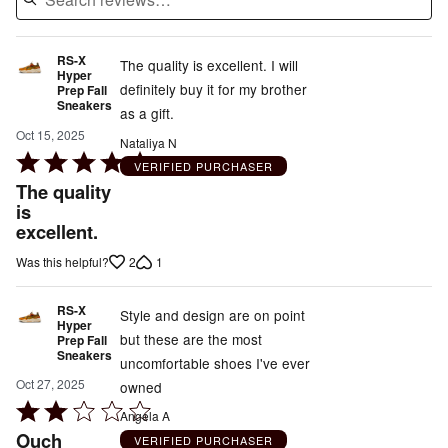
RS-X
The quality is excellent. I will
Hyper
definitely buy it for my brother
Prep Fall
Sneakers
as a gift.
Oct 15, 2025
Nataliya N
Rated
VERIFIED PURCHASER
5
The quality
out
is
excellent.
of
5
2
1
Was this helpful?
RS-X
Style and design are on point
Hyper
but these are the most
Prep Fall
Sneakers
uncomfortable shoes I've ever
Oct 27, 2025
owned
Rated
Angela A
2
Ouch
VERIFIED PURCHASER