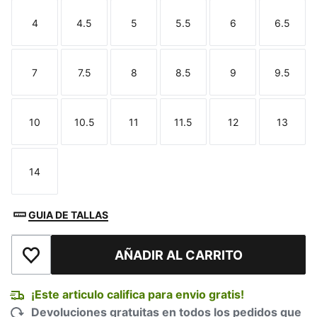
4
4.5
5
5.5
6
6.5
Talla
Talla
Talla
Talla
Talla
Talla
7
7.5
8
8.5
9
9.5
Talla
Talla
Talla
Talla
Talla
Talla
10
10.5
11
11.5
12
13
Talla
Talla
Talla
Talla
Talla
Talla
14
Talla
GUIA DE TALLAS
AÑADIR AL CARRITO
Añadir a la lista de deseos
¡Este articulo califica para envio gratis!
Devoluciones gratuitas en todos los pedidos que