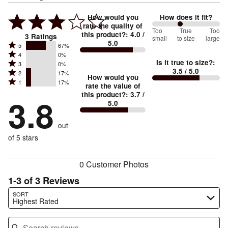
How would you
How does it fit?
rate the quality of
83
Too
%
True
Too
this product?
:
4.0
/
3
Ratings
small
to size
large
5.0
between
Rated
5
67%
Rated
Too
4
0%
5
Is it true to size?
:
Rated
3
0%
4
small
stars
3.5
/ 5.0
Rated
2
17%
3
stars
How would you
by
and
Rated
1
17%
2
stars
rate the value of
by
67%
True
1
this product?
:
3.7
/
stars
by
3.8
0%
of
5.0
stars
to
by
0%
of
reviewers
by
size
17%
of
reviewers
out
17%
of
reviewers
of
of 5 stars
reviewers
reviewers
0 Customer Photos
1-3 of 3 Reviews
Search reviews…
SORT
Highest Rated