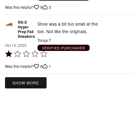
out
9
3
Was this helpful?
of
5
RS-X
Shoe was a bit too small at the
Hyper
toe. Not like the originals.
Prep Fall
Sneakers
Tonya T
Oct 15, 2025
VERIFIED PURCHASER
Rated
1
6
1
Was this helpful?
out
of
5
SHOW MORE