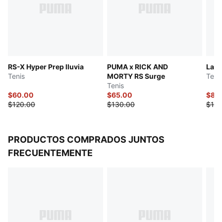
RS-X Hyper Prep lluvia
PUMA x RICK AND
LaFr
Tenis
MORTY RS Surge
Teni
Tenis
$60.00
$65.00
$87.
$120.00
$130.00
$125
PRODUCTOS COMPRADOS JUNTOS
FRECUENTEMENTE