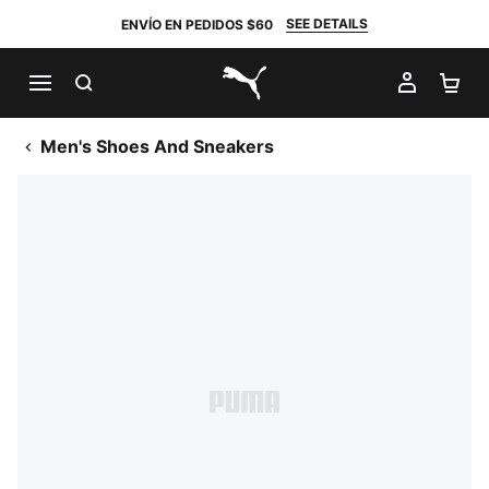
SEE DETAILS
ENVÍO EN PEDIDOS $60
BUSCAR
MI CUE
CA
PUMA.com
Men's Shoes And Sneakers