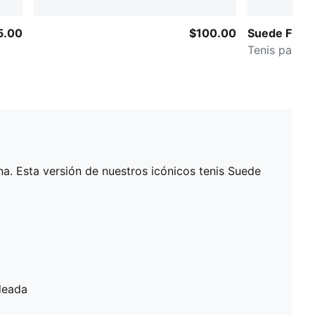
5.00
$100.00
Suede Flock
Tenis para 
. Esta versión de nuestros icónicos tenis Suede
deada