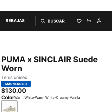
REBAJAS
BUSCAR
LISTA DE DESE
CARRITO 
MI C
PUMA x SINCLAIR Suede
Worn
Tenis unisex
MÁS VENDIDO
$130.00
Color
Warm White-Warm White-Creamy Vanilla
Warm White-Warm White-Creamy Vanilla