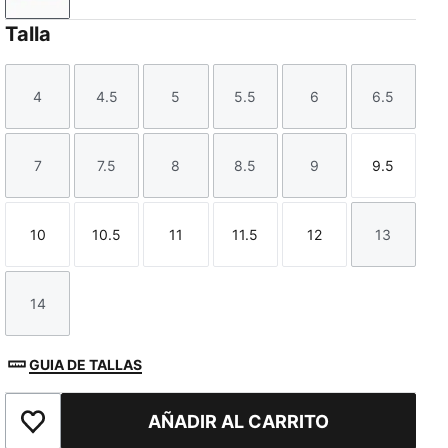
Talla
4
4.5
5
5.5
6
6.5
Talla
Talla
Talla
Talla
Talla
Talla
7
7.5
8
8.5
9
9.5
Talla
Talla
Talla
Talla
Talla
Talla
10
10.5
11
11.5
12
13
Talla
Talla
Talla
Talla
Talla
Talla
14
Talla
GUIA DE TALLAS
AÑADIR AL CARRITO
Añadir a la lista de deseos