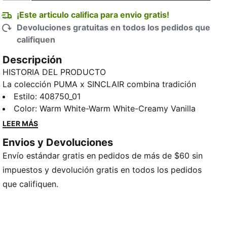
¡Este articulo califica para envio gratis!
Devoluciones gratuitas en todos los pedidos que
califiquen
Descripción
HISTORIA DEL PRODUCTO
La colección PUMA x SINCLAIR combina tradición
deportiva con la confianza propia de la marca
Estilo
:
408750_01
neoyorquina. Esta versión de nuestros icónicos tenis
Color
:
Warm White-Warm White-Creamy Vanilla
Suede le da un toque original al clásico modelo, con
LEER MÁS
tachones.
Envios y Devoluciones
CARACTERÍSTICAS Y BENEFICIOS
Envío estándar gratis en pedidos de más de $60 sin
SOFTFOAM+: Plantilla cómoda y fácil de poner,
diseñada para ofrecer una amortiguación suave
impuestos y devolución gratis en todos los pedidos
gracias a su talón extragrueso
que califiquen.
DETALLES
Horma: estrecha
Tipo de puntera: redondeada