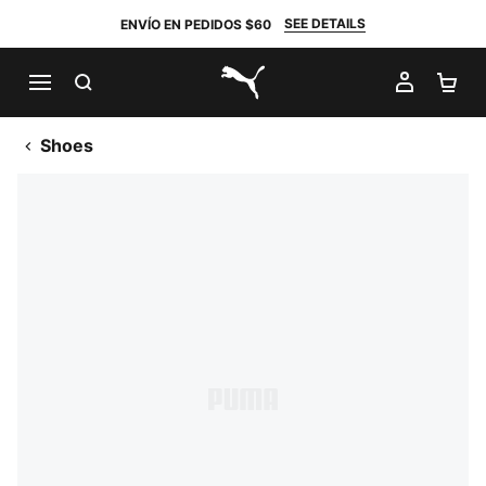
SEE DETAILS
ENVÍO EN PEDIDOS $60
BUSCAR
MI CUE
CA
PUMA.com
Shoes