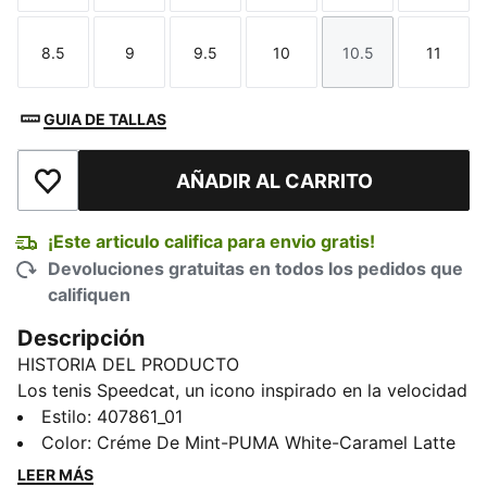
8.5
9
9.5
10
10.5
11
Talla
Talla
Talla
Talla
Talla
Talla
GUIA DE TALLAS
AÑADIR AL CARRITO
Añadir a la lista de deseos
¡Este articulo califica para envio gratis!
Devoluciones gratuitas en todos los pedidos que
califiquen
Descripción
HISTORIA DEL PRODUCTO
Los tenis Speedcat, un icono inspirado en la velocidad
de los circuitos, aportan vanguardia e individualidad a
Estilo
:
407861_01
cualquier atuendo. Estos tenis actualizan el modelo
Color
:
Créme De Mint-PUMA White-Caramel Latte
original con un empeine rediseñado.
LEER MÁS