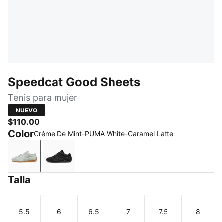
Speedcat Good Sheets
Tenis para mujer
NUEVO
$110.00
Color
Créme De Mint-PUMA White-Caramel Latte
Créme De Mint-PUMA White-Caramel Latte
PUMA Black-PUMA White
Talla
5.5
6
6.5
7
7.5
8
Talla
Talla
Talla
Talla
Talla
Talla