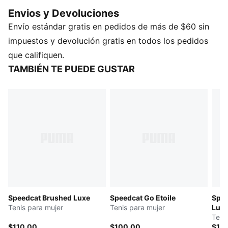
DETALLES
Envios y Devoluciones
Producto diseñado para: Lifestyle by PUMA
Envío estándar gratis en pedidos de más de $60 sin
Ancho: regular
Cierre: cordones
impuestos y devolución gratis en todos los pedidos
Tipo de talón: plano
que califiquen.
Elementos de diseño emblemáticos de PUMA
TAMBIÉN TE PUEDE GUSTAR
Speedcat Brushed Luxe
Speedcat Go Etoile
Spee
Tenis para mujer
Tenis para mujer
Lux
Teni
$110.00
$100.00
$10