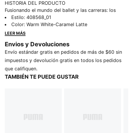
HISTORIA DEL PRODUCTO
Fusionando el mundo del ballet y las carreras: los
Speedcat Ballet, inspirados en las ballerinas de
Estilo
:
408568_01
archivo y fusionándolos con el ADN de Speedcat.
Color
:
Warm White-Caramel Latte
Marca tendencia con el perfil bajo y la silueta más
LEER MÁS
icónica del archivo de PUMA. Esta versión presenta un
Envios y Devoluciones
empeine de gamuza y una formstrip decorativa de
Envío estándar gratis en pedidos de más de $60 sin
pelo de potro con estampado de ciervo.
DETALLES
impuestos y devolución gratis en todos los pedidos
Ancho: regular
que califiquen.
Tipo de puntera: redondeado
TAMBIÉN TE PUEDE GUSTAR
Cierre: elástico
Tipo de talón: plano