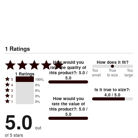
1
Ratings
How would you
How does it fit?
rate the quality of
100
Too
%
True
Too
this product?
:
5.0
/
1
Ratings
small
to size
large
5.0
between
Rated
5
100%
Rated
Too
4
0%
5
Is it true to size?
:
Rated
3
0%
4
small
stars
4.0
/ 5.0
Rated
2
0%
3
stars
How would you
by
and
Rated
1
0%
2
stars
rate the value of
by
100%
True
1
this product?
:
5.0
/
stars
by
5.0
0%
of
5.0
stars
to
by
0%
of
reviewers
by
size
0%
of
reviewers
out
0%
of
reviewers
of
of 5 stars
reviewers