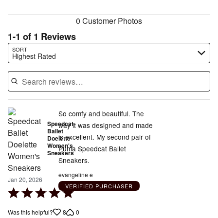
reviewers
0 Customer Photos
1-1 of 1 Reviews
Search reviews…
SORT
Highest Rated
So comfy and beautiful. The
Speedcat
way it was designed and made
Ballet
is excellent. My second pair of
Doelette
Women's
Puma Speedcat Ballet
Sneakers
Sneakers.
evangeline e
Jan 20, 2026
VERIFIED PURCHASER
Rated
5
8
0
Was this helpful?
out