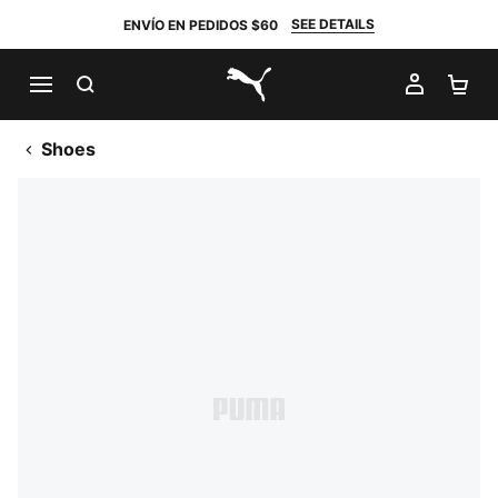
SEE DETAILS
ENVÍO EN PEDIDOS $60
BUSCAR
MI CUE
CA
PUMA.com
Shoes