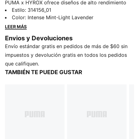
PUMA x HYROX ofrece diseños de alto rendimiento
específicamente seleccionados para la carrera de
Estilo
:
314156_01
fitness definitiva. Llega a la meta el día de la carrera
Color
:
Intense Mint-Light Lavender
con estos tenis ligeros con amortiguación
LEER MÁS
NITROFOAM™ Elite y tecnología PWRPLATE
Envios y Devoluciones
ultraestable.
Envío estándar gratis en pedidos de más de $60 sin
CARACTERÍSTICAS Y BENEFICIOS
El empeine de los tenis está fabricado con al menos
impuestos y devolución gratis en todos los pedidos
un 30 % de materiales reciclados
que califiquen.
DETALLES
TAMBIÉN TE PUEDE GUSTAR
Ancho: regular
Cierre: cordones
Pronación: neutra
Amortiguación: máxima
Número promedio de kilómetros: 500 km
Drop de talón a punta: 8 mm
NITROFOAM™ espuma avanzada inyectada con
nitrógeno para una respuesta y amortiguación de
peso ligero