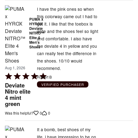
I have the pink ones so when
this colorway came out I had to
PUMA x
get it. I like that the toebox is
HYROX
Deviate
wide and the shoes feel so light
NITRO™
Elite 4
and comfortable. I also have
Men's
the deviate 4 in yellow and you
Shoes
can really feel the difference in
the shoes. 10/10 would
recommend.
Aug 1, 2026
Rated
Robert B
5
Deviate
VERIFIED PURCHASER
out
Nitro elite
4 mint
of
green
5
0
0
Was this helpful?
It a bomb, best shoes of my
life, i have impression to be on