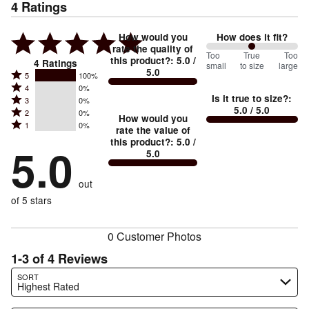
4
Ratings
How would you
How does it fit?
rate the quality of
100
Too
%
True
Too
this product?
:
5.0
/
4
Ratings
small
to size
large
5.0
between
Rated
5
100%
Rated
Too
4
0%
5
Is it true to size?
:
Rated
3
0%
4
small
stars
5.0
/ 5.0
Rated
2
0%
3
stars
How would you
by
and
Rated
1
0%
2
stars
rate the value of
by
100%
True
1
this product?
:
5.0
/
stars
by
5.0
0%
of
5.0
stars
to
by
0%
of
reviewers
by
size
0%
of
reviewers
out
0%
of
reviewers
of
of 5 stars
reviewers
reviewers
0 Customer Photos
1-3 of 4 Reviews
Search reviews…
SORT
Highest Rated