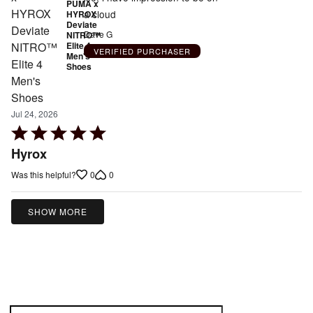
PUMA x
a cloud
HYROX
Deviate
Dave G
NITRO™
Elite 4
VERIFIED PURCHASER
Men's
Shoes
Jul 24, 2026
Rated
5
Hyrox
out
0
0
Was this helpful?
of
5
SHOW MORE