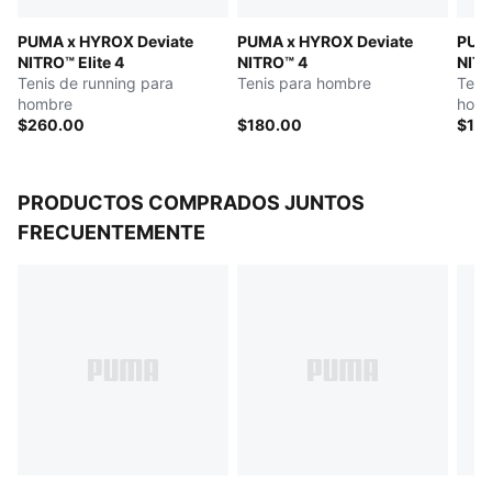
Peso: 194 g (talla UK 8); Altura de la suela: 40 mm /
PUMA x HYROX Deviate
PUMA x HYROX Deviate
PUMA
32 mm
NITRO™ Elite 4
NITRO™ 4
NITR
Tenis de running para
Tenis para hombre
Teni
hombre
hom
$260.00
$180.00
$15
PRODUCTOS COMPRADOS JUNTOS
FRECUENTEMENTE