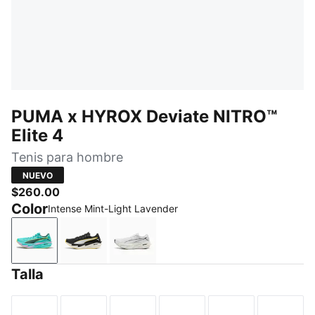
PUMA x HYROX Deviate NITRO™
Elite 4
Tenis para hombre
NUEVO
$260.00
Color
Intense Mint-Light Lavender
Intense Mint-Light Lavender
PUMA Black-Vibrant Yellow
PUMA White-PUMA Black
Talla