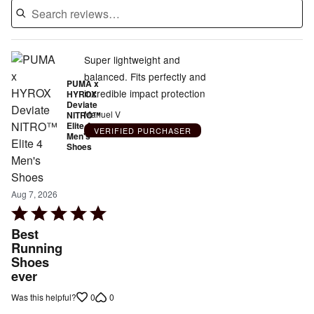
Super lightweight and
balanced. Fits perfectly and
PUMA x
incredible impact protection
HYROX
Deviate
Manuel V
NITRO™
Elite 4
VERIFIED PURCHASER
Men's
Shoes
Aug 7, 2026
Rated
5
Best
out
Running
Shoes
of
ever
5
0
0
Was this helpful?