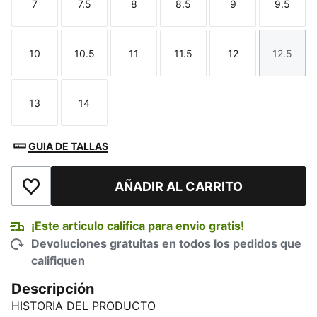
7
7.5
8
8.5
9
9.5
Talla
Talla
Talla
Talla
Talla
Talla
10
10.5
11
11.5
12
12.5
Talla
Talla
Talla
Talla
Talla
Talla
13
14
Talla
Talla
GUIA DE TALLAS
AÑADIR AL CARRITO
Añadir a la lista de deseos
¡Este articulo califica para envio gratis!
Devoluciones gratuitas en todos los pedidos que
califiquen
Descripción
HISTORIA DEL PRODUCTO