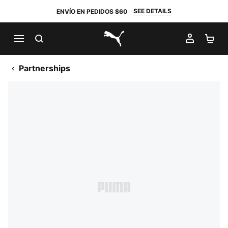
SEE DETAILS
ENVÍO EN PEDIDOS $60
BUSCAR
MI CUE
CA
PUMA.com
Partnerships