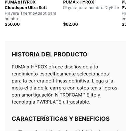
PUMA x HYROX
PUMA x HYROX
PUM
Cloudspun Ultra Soft
Playera para hombre DryElite
PW
Playera ThermoAdapt para
Play
hombre
entr
$50.00
$62.00
$50
HISTORIA DEL PRODUCTO
PUMA x HYROX ofrece diseños de alto
rendimiento específicamente seleccionados
para la carrera de fitness definitiva. Llega a la
meta el día de la carrera con estos tenis ligeros
con amortiguación NITROFOAM™ Elite y
tecnología PWRPLATE ultraestable.
CARACTERÍSTICAS Y BENEFICIOS