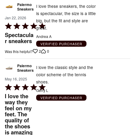
Palermo
I love these sneakers, the color
Sneakers
is spectacular, the size is a little
Jan 22, 2026
big, but the fit and style are
Rated
great.
5
Spectacula
Andrea A
out
r sneakers
VERIFIED PURCHASER
of
2
0
Was this helpful?
5
Palermo
I love the classic style and the
Sneakers
color scheme of the tennis
May 16, 2025
shoes.
Rated
Gerry L
5
I love the
VERIFIED PURCHASER
out
way they
feel on my
of
feet. The
5
quality of
the shoes
is amazing