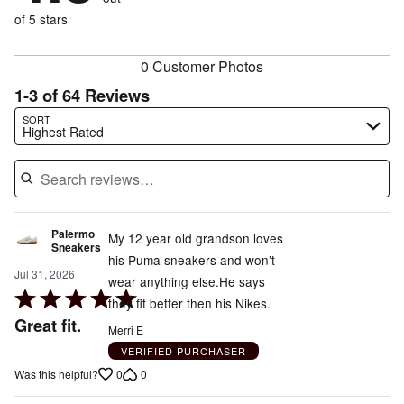
9%
of
reviewers
of
of 5 stars
reviewers
reviewers
0 Customer Photos
1-3 of 64 Reviews
Search reviews…
SORT
Highest Rated
Palermo
My 12 year old grandson loves
Sneakers
his Puma sneakers and won’t
Jul 31, 2026
wear anything else.He says
Rated
they fit better then his Nikes.
5
Great fit.
Merri E
out
VERIFIED PURCHASER
of
0
0
Was this helpful?
5