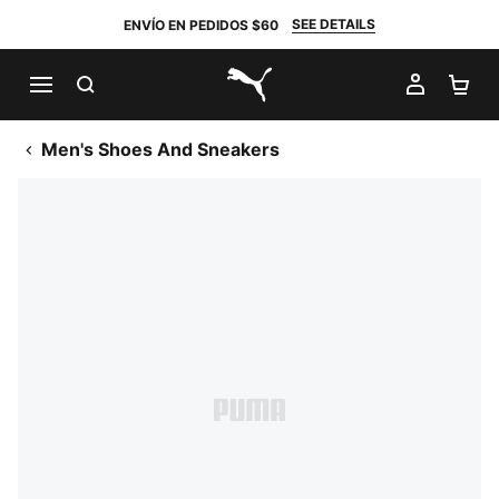
SEE DETAILS
ENVÍO EN PEDIDOS $60
BUSCAR
MI CUE
CA
PUMA.com
Men's Shoes And Sneakers