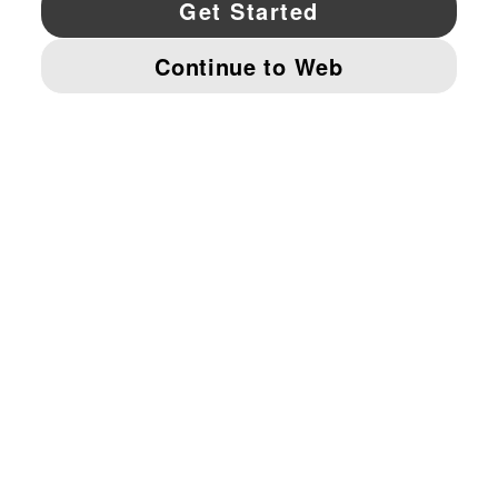
YouTube
Twitter
Pinterest
Instagram
Facebo
© PUMA NORTH AMERICA, INC.
IMPRINT AND LEGAL DATA