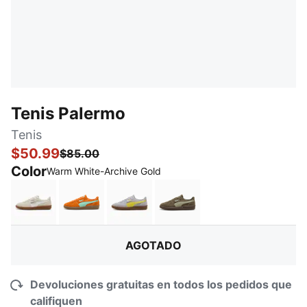
Tenis Palermo
Tenis
$50.99
$85.00
Color
:
agotado
Warm White-Archive Gold
Alpine Snow-PUMA White
Vermillion-Gum
Vibrant Silver-Gum
Loden Green-Gum
AGOTADO
Devoluciones gratuitas en todos los pedidos que
califiquen