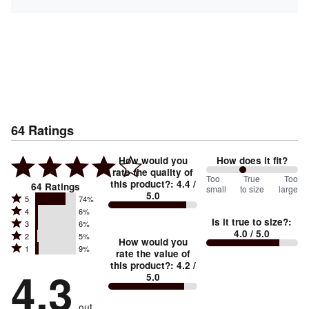
64
Ratings
How would you
How does it fit?
rate the quality of
80
Too
%
True
Too
this product?
:
4.4
/
64
Ratings
small
to size
large
5.0
between
Rated
5
74%
Rated
Too
4
6%
5
Is it true to size?
:
Rated
3
6%
4
small
stars
4.0
/ 5.0
Rated
2
5%
3
stars
How would you
by
and
Rated
1
9%
2
stars
rate the value of
by
74%
True
1
this product?
:
4.2
/
stars
by
4.3
6%
of
5.0
stars
to
by
6%
of
reviewers
by
size
5%
of
reviewers
out