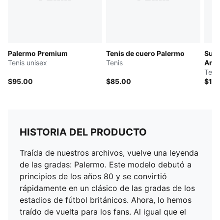
Parte superior de cuero con base de gamuza
Lengüeta de gamuza y etiqueta de la marca PUMA
grabada y cubierta de malla
Forro sintético
Palermo Premium
Tenis de cuero Palermo
Supe
Plantilla sintética
Tenis unisex
Tenis
Arti
Entresuela de goma
Teni
Suela de goma
$95.00
$85.00
$11
HISTORIA DEL PRODUCTO
Traída de nuestros archivos, vuelve una leyenda
de las gradas: Palermo. Este modelo debutó a
principios de los años 80 y se convirtió
rápidamente en un clásico de las gradas de los
estadios de fútbol británicos. Ahora, lo hemos
traído de vuelta para los fans. Al igual que el