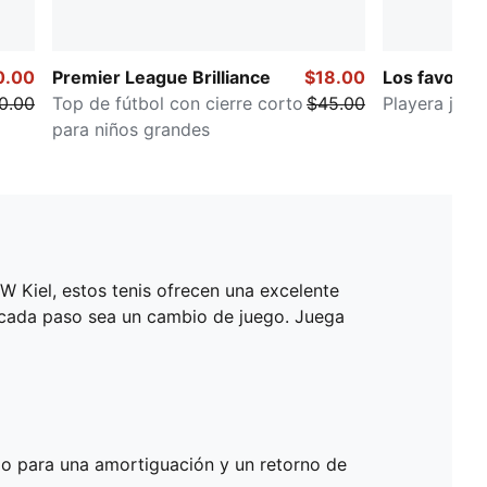
0.00
Premier League Brilliance
$18.00
Los favorito
0.00
Top de fútbol con cierre corto
$45.00
Playera juven
para niños grandes
W Kiel, estos tenis ofrecen una excelente
ue cada paso sea un cambio de juego. Juega
o para una amortiguación y un retorno de