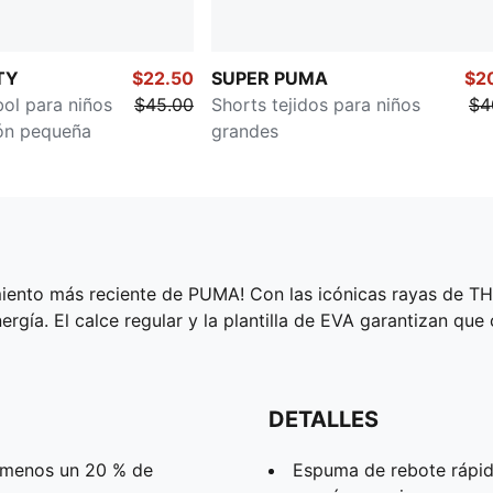
TY
$22.50
SUPER PUMA
$2
bol para niños
$45.00
Shorts tejidos para niños
$4
ión pequeña
grandes
amiento más reciente de PUMA! Con las icónicas rayas de TH
energía. El calce regular y la plantilla de EVA garantizan q
DETALLES
l menos un 20 % de
Espuma de rebote rápid