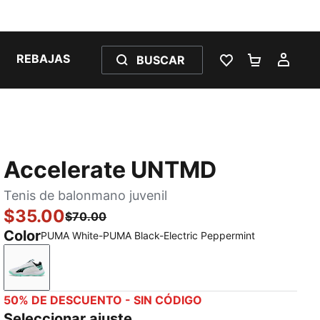
REBAJAS
BUSCAR
LISTA DE DESE
CARRITO 
MI C
Accelerate UNTMD
Tenis de balonmano juvenil
$35.00
$70.00
Color
PUMA White-PUMA Black-Electric Peppermint
PUMA White-PUMA Black-Electric Peppermint
50% DE DESCUENTO - SIN CÓDIGO
Seleccionar ajuste