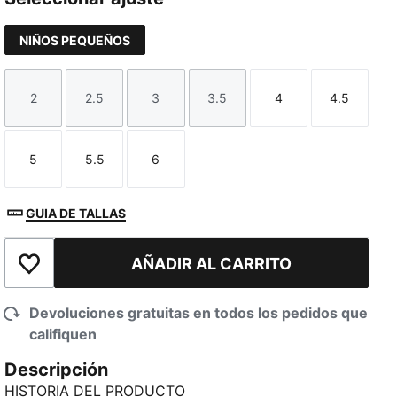
NIÑOS PEQUEÑOS
2
2.5
3
3.5
4
4.5
Talla
Talla
Talla
Talla
Talla
Talla
5
5.5
6
Talla
Talla
Talla
GUIA DE TALLAS
AÑADIR AL CARRITO
Añadir a la lista de deseos
Devoluciones gratuitas en todos los pedidos que
califiquen
Descripción
HISTORIA DEL PRODUCTO