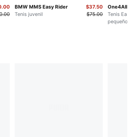
0.00
BMW MMS Easy Rider
$37.50
One4All 2.0
0.00
Tenis juvenil
$75.00
Tenis Easy O
pequeños