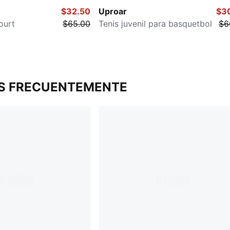
$32.50
Uproar
$3
ourt
$65.00
Tenis juvenil para basquetbol
$6
S FRECUENTEMENTE