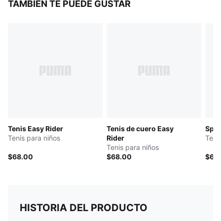
TAMBIÉN TE PUEDE GUSTAR
Detalles de la marca PUMA
PUMA Niños: Producto recomendado para niños de 4
a 8 años
Tenis Easy Rider
Tenis de cuero Easy
Spee
Tenis para niños
Rider
Teni
Tenis para niños
$68.00
$68.00
$60
HISTORIA DEL PRODUCTO