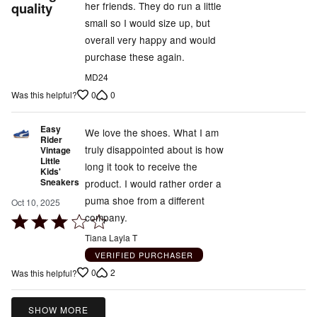
her friends. They do run a little
quality
of
small so I would size up, but
5
overall very happy and would
purchase these again.
MD24
0
0
Was this helpful?
Easy
We love the shoes. What I am
Rider
truly disappointed about is how
Vintage
Little
long it took to receive the
Kids'
Sneakers
product. I would rather order a
puma shoe from a different
Oct 10, 2025
company.
Rated
3
Tiana Layla T
out
VERIFIED PURCHASER
of
0
2
Was this helpful?
5
SHOW MORE