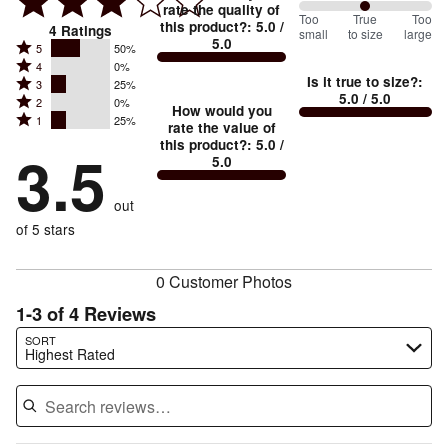
rate the quality of
100
Too
%
True
Too
this product?
:
5.0
/
4
Ratings
small
to size
large
5.0
between
Rated
5
50%
Rated
Too
4
0%
5
Is it true to size?
:
Rated
3
25%
4
small
stars
5.0
/ 5.0
Rated
2
0%
3
stars
How would you
by
and
Rated
1
25%
2
stars
rate the value of
by
50%
True
1
this product?
:
5.0
/
stars
by
3.5
0%
of
5.0
stars
to
by
25%
of
reviewers
by
size
0%
of
reviewers
out
25%
of
reviewers
of
of 5 stars
reviewers
reviewers
0 Customer Photos
1-3 of 4 Reviews
Search reviews…
SORT
Highest Rated