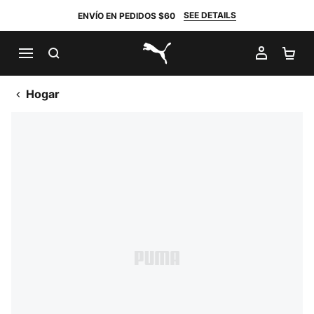
SEE DETAILS
ENVÍO EN PEDIDOS $60
BUSCAR
MI CUE
CA
PUMA.com
Hogar