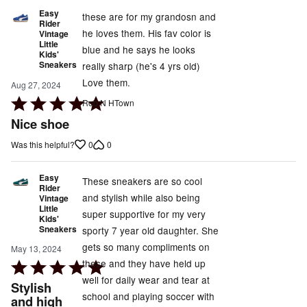
Easy
these are for my grandosn and
Rider
he loves them. His fav color is
Vintage
Little
blue and he says he looks
Kids'
Sneakers
really sharp (he's 4 yrs old)
Love them.
Aug 27, 2024
Rated
Rob N HTown
5
Nice shoe
out
0
0
Was this helpful?
of
5
Easy
These sneakers are so cool
Rider
and stylish while also being
Vintage
Little
super supportive for my very
Kids'
Sneakers
sporty 7 year old daughter. She
gets so many compliments on
May 13, 2024
these and they have held up
Rated
well for daily wear and tear at
5
Stylish
school and playing soccer with
out
and high