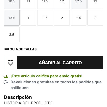
10.5
11
11.5
12
12.5
13
Talla
Talla
Talla
Talla
Talla
Talla
13.5
1
1.5
2
2.5
3
Talla
Talla
Talla
Talla
Talla
Talla
3.5
Talla
GUIA DE TALLAS
AÑADIR AL CARRITO
Añadir a la lista de deseos
¡Este articulo califica para envio gratis!
Devoluciones gratuitas en todos los pedidos que
califiquen
Descripción
HISTORIA DEL PRODUCTO