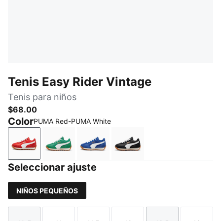
Tenis Easy Rider Vintage
Tenis para niños
$68.00
Color
PUMA Red-PUMA White
PUMA Red-PUMA White
Archive Green-PUMA White
Clyde Royal-PUMA White
PUMA Black-PUMA Whit
Seleccionar ajuste
NIÑOS PEQUEÑOS