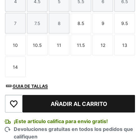
4
4.5
5
5.5
6
6.5
Talla
Talla
Talla
Talla
Talla
Talla
7
7.5
8
8.5
9
9.5
Talla
Talla
Talla
Talla
Talla
Talla
10
10.5
11
11.5
12
13
Talla
Talla
Talla
Talla
Talla
Talla
14
Talla
GUIA DE TALLAS
AÑADIR AL CARRITO
Añadir a la lista de deseos
¡Este articulo califica para envio gratis!
Devoluciones gratuitas en todos los pedidos que
califiquen