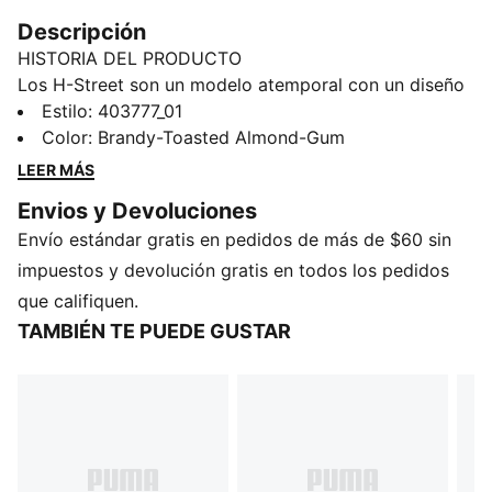
Descripción
HISTORIA DEL PRODUCTO
Los H-Street son un modelo atemporal con un diseño
inspirado en las PUMA Harambee, los icónicos tenis
Estilo
:
403777_01
de atletismo de los años 2000. Se remontan a la
Color
:
Brandy-Toasted Almond-Gum
época dorada y fusionan esa herencia del atletismo
LEER MÁS
con el ADN urbano. Esta temporada, las H-Street
Envios y Devoluciones
regresan de los archivos con su liviana cubierta,
Envío estándar gratis en pedidos de más de $60 sin
silueta de empeine bajo y su legado urbano aún
intacto.
impuestos y devolución gratis en todos los pedidos
DETALLES
que califiquen.
Calce regular
TAMBIÉN TE PUEDE GUSTAR
Puntera redondeada y elevada
Cubierta de gamuza
Con cordones
Plantilla moldeada
Cubierta de material sintético
Talón plano