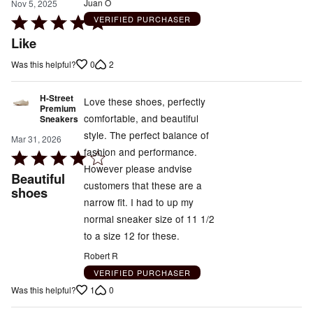
Juan O
Nov 5, 2025
Rated
VERIFIED PURCHASER
5
Like
out
0
2
Was this helpful?
of
5
H-Street
Love these shoes, perfectly
Premium
comfortable, and beautiful
Sneakers
style. The perfect balance of
Mar 31, 2026
fashion and performance.
Rated
However please andvise
4
Beautiful
customers that these are a
out
shoes
narrow fit. I had to up my
of
normal sneaker size of 11 1/2
5
to a size 12 for these.
Robert R
VERIFIED PURCHASER
1
0
Was this helpful?