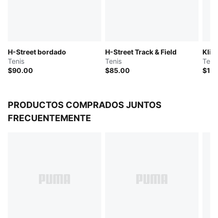
Entresuela de goma EVA acolchada
Suela de goma
H-Street bordado
H-Street Track & Field
Klim
Tenis
Tenis
Teni
$90.00
$85.00
$11
PRODUCTOS COMPRADOS JUNTOS
FRECUENTEMENTE