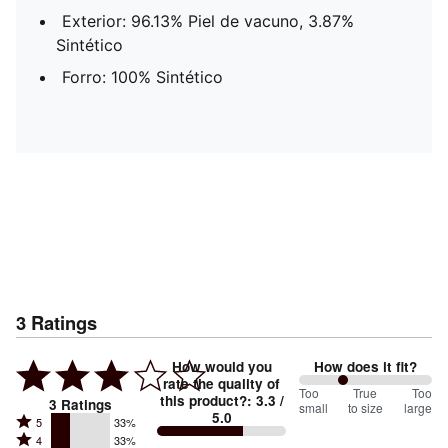
Exterior: 96.13% Piel de vacuno, 3.87%
Sintético
Forro: 100% Sintético
3
Ratings
How would you
How does it fit?
rate the quality of
67
Too
%
True
Too
this product?
:
3.3
/
3
Ratings
small
to size
large
5.0
between
Rated
5
33%
Rated
Too
4
33%
5