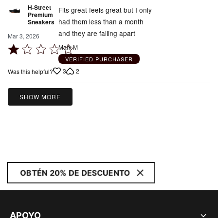
H-Street
Fits great feels great but I only
Premium
had them less than a month
Sneakers
and they are falling apart
Mar 3, 2026
Rated
Mark M
1
VERIFIED PURCHASER
out
3
2
Was this helpful?
of
5
SHOW MORE
OBTÉN 20% DE DESCUENTO
APOYO