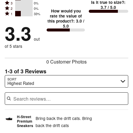
Is it true to size?
:
Rated
3
0%
4
small
stars
3.7
/ 5.0
Rated
2
0%
3
stars
How would you
by
and
Rated
1
33%
2
stars
rate the value of
by
33%
True
1
this product?
:
3.0
/
stars
by
3.3
33%
of
5.0
stars
to
by
0%
of
reviewers
by
size
0%
of
reviewers
out
33%
of
reviewers
of
of 5 stars
reviewers
reviewers
0 Customer Photos
1-3 of 3 Reviews
Search reviews…
SORT
Highest Rated
H-Street
Bring back the drift cats. Bring
Premium
back the drift cats
Sneakers