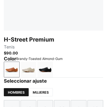
H-Street Premium
Tenis
$90.00
Color
Brandy-Toasted Almond-Gum
Brandy-Toasted Almond-Gum
Alpine Snow-Warm White-Gum
PUMA Black-Shadow Gray-Gum
Seleccionar ajuste
HOMBRES
MUJERES