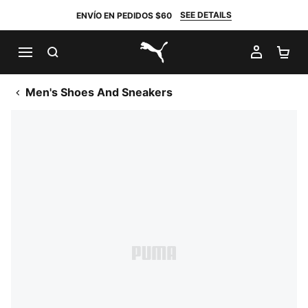
SEE DETAILS
ENVÍO EN PEDIDOS $60
BUSCAR
MI CUE
CA
PUMA.com
Men's Shoes And Sneakers