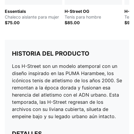
Essentials
H-Street OG
H-St
Chaleco aislante para mujer
Tenis para hombre
Teni
$75.00
$85.00
$90
HISTORIA DEL PRODUCTO
Los H-Street son un modelo atemporal con un
diseño inspirado en las PUMA Harambee, los
icónicos tenis de atletismo de los años 2000. Se
remontan a la época dorada y fusionan esa
herencia del atletismo con el ADN urbano. Esta
temporada, las H-Street regresan de los
archivos con su liviana cubierta, silueta de
empeine bajo y su legado urbano aún intacto.
DETALLES