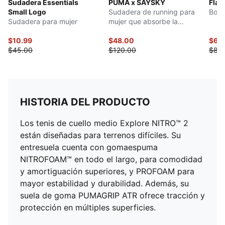
Sudadera Essentials
PUMA x SAYSKY
Flau
Small Logo
Sudadera de running para
Body
Sudadera para mujer
mujer que absorbe la
humedad
$10.99
$48.00
$63
$45.00
$120.00
$80
HISTORIA DEL PRODUCTO
Los tenis de cuello medio Explore NITRO™ 2
están diseñadas para terrenos difíciles. Su
entresuela cuenta con gomaespuma
NITROFOAM™ en todo el largo, para comodidad
y amortiguación superiores, y PROFOAM para
mayor estabilidad y durabilidad. Además, su
suela de goma PUMAGRIP ATR ofrece tracción y
protección en múltiples superficies.