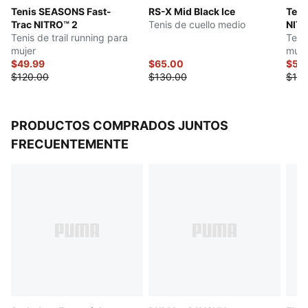
Tenis SEASONS Fast-
RS-X Mid Black Ice
Ten
Capellada en tejido de malla de alta tecnología
Trac NITRO™ 2
Tenis de cuello medio
NITR
Entresuela PROFOAM, de goma EVA
Tenis de trail running para
Tenis
Altura de la suela: 34mm (talón) / 28mm (punta)
mujer
muje
Drop de talón a punta: 8mm
$49.99
$65.00
$54
$120.00
$130.00
$140
Producto recomendado para pies con pronación
neutra
PRODUCTOS COMPRADOS JUNTOS
FRECUENTEMENTE