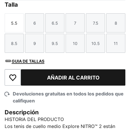
Talla
5.5
6
6.5
7
7.5
8
Talla
Talla
Talla
Talla
Talla
Talla
8.5
9
9.5
10
10.5
11
Talla
Talla
Talla
Talla
Talla
Talla
GUIA DE TALLAS
AÑADIR AL CARRITO
Añadir a la lista de deseos
Devoluciones gratuitas en todos los pedidos que
califiquen
Descripción
HISTORIA DEL PRODUCTO
Los tenis de cuello medio Explore NITRO™ 2 están