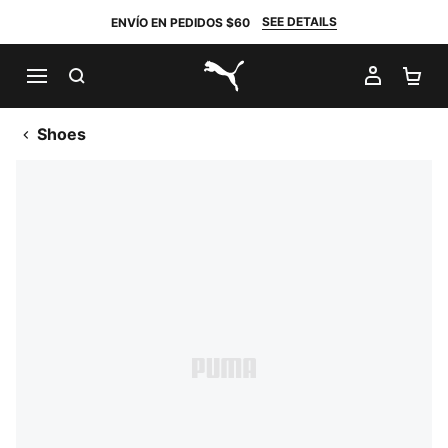
SEE DETAILS
ENVÍO EN PEDIDOS $60
BUSCAR
MI CUE
CA
PUMA.com
Shoes