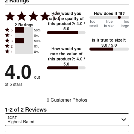
2
Ratings
How would you
How does it fit?
rate the quality of
150
Too
%
True
Too
this product?
:
4.0
/
2
Ratings
small
to size
large
5.0
between
Rated
5
50%
Rated
Too
4
0%
5
Is it true to size?
:
Rated
3
50%
4
small
stars
3.0
/ 5.0
Rated
2
0%
3
stars
How would you
by
and
Rated
1
0%
2
stars
rate the value of
by
50%
True
1
this product?
:
4.0
/
stars
by
4.0
0%
of
5.0
stars
to
by
50%
of
reviewers
by
size
0%
of
reviewers
out
0%
of
reviewers
of
of 5 stars
reviewers
reviewers
0 Customer Photos
1-2 of 2 Reviews
Search reviews…
SORT
Highest Rated