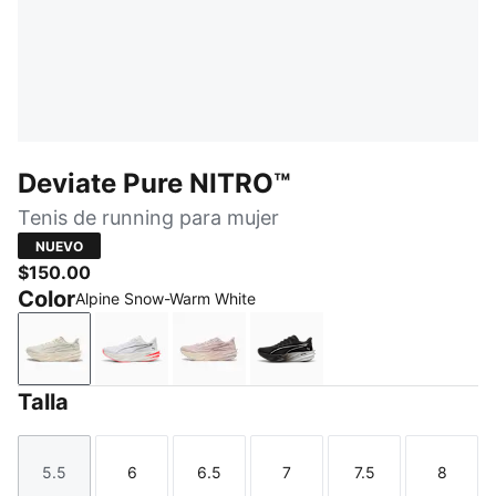
Deviate Pure NITRO™
Tenis de running para mujer
NUEVO
$150.00
Color
Alpine Snow-Warm White
Alpine Snow-Warm White
PUMA White-Ultra Red
Misty Pink
PUMA Black-PUMA Silve
Talla
5.5
6
6.5
7
7.5
8
Talla
Talla
Talla
Talla
Talla
Talla