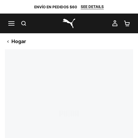
SEE DETAILS
ENVÍO EN PEDIDOS $60
BUSCAR
MI CUE
CA
PUMA.com
Hogar