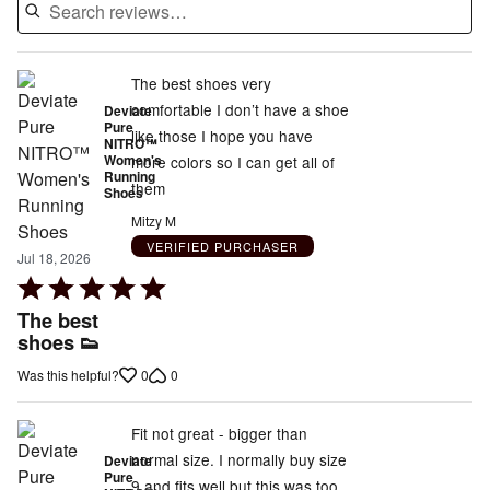
The best shoes very
comfortable I don’t have a shoe
Deviate
Pure
like those I hope you have
NITRO™
Women's
more colors so I can get all of
Running
them
Shoes
Mitzy M
VERIFIED PURCHASER
Jul 18, 2026
Rated
5
The best
out
shoes 👟
of
0
0
Was this helpful?
5
Fit not great - bigger than
normal size. I normally buy size
Deviate
Pure
9 and fits well but this was too