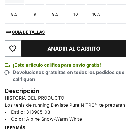
8.5
9
9.5
10
10.5
11
Talla
Talla
Talla
Talla
Talla
Talla
GUIA DE TALLAS
AÑADIR AL CARRITO
Añadir a la lista de deseos
¡Este articulo califica para envio gratis!
Devoluciones gratuitas en todos los pedidos que
califiquen
Descripción
HISTORIA DEL PRODUCTO
Los tenis de running Deviate Pure NITRO™ te preparan
para entrenar y correr a diario gracias a su
Estilo
:
313905_03
amortiguación NITROFOAM™ de peso ligero y su
Color
:
Alpine Snow-Warm White
pisada flexible. Sin placa, solo una propulsión suave,
LEER MÁS