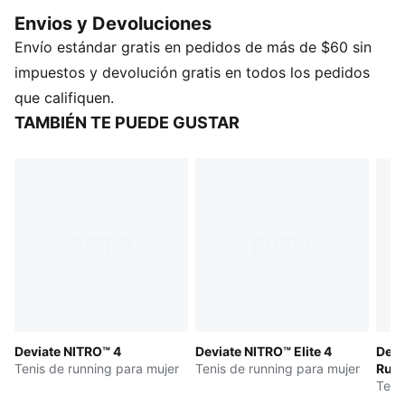
para que aceleres el paso cuando lo consideres
Envios y Devoluciones
adecuado.
Envío estándar gratis en pedidos de más de $60 sin
CARACTERÍSTICAS Y BENEFICIOS
El empeine de los tenis está fabricado con al menos
impuestos y devolución gratis en todos los pedidos
un 30 % de materiales reciclados
que califiquen.
DETALLES
TAMBIÉN TE PUEDE GUSTAR
Producto diseñado para: correr en carretera
Ancho: regular
Cierre: cordones
Tipo de corredor: frecuente
Pronación: neutra
Amortiguación: máxima
Número promedio de kilómetros: 800 km
Drop de talón a punta: 8 mm
NITROFOAM™ espuma avanzada inyectada con
nitrógeno para una respuesta y amortiguación de
Deviate NITRO™ 4
Deviate NITRO™ Elite 4
Devi
peso ligero
Tenis de running para mujer
Tenis de running para mujer
Run 
Peso: 180 g (talla 4.5 UK); Altura de la suela: 38 mm /
Teni
30 mm