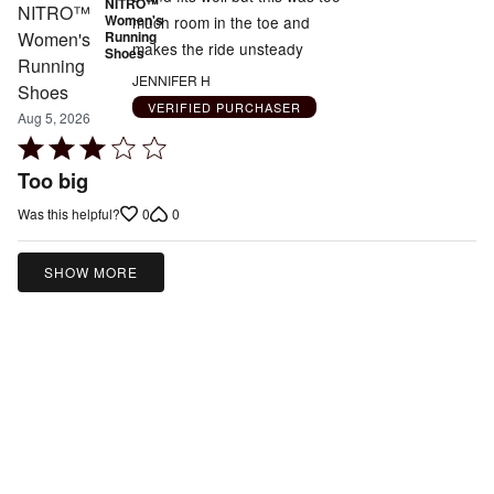
NITRO™
Women's
much room in the toe and
Running
makes the ride unsteady
Shoes
JENNIFER H
VERIFIED PURCHASER
Aug 5, 2026
Rated
3
Too big
out
0
0
Was this helpful?
of
5
SHOW MORE