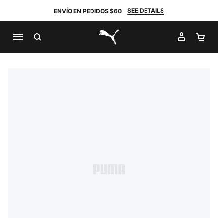
SEE DETAILS
ENVÍO EN PEDIDOS $60
BUSCAR
MI CUE
CA
PUMA.com