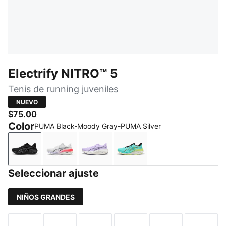
Electrify NITRO™ 5
Tenis de running juveniles
NUEVO
$75.00
Color
PUMA Black-Moody Gray-PUMA Silver
PUMA Black-Moody Gray-PUMA Silver
PUMA White-Ultra Red-Light Lavender-Ink
Light Lavender-Inky Depths-PUMA
Intense Mint-Sunny Lim
Seleccionar ajuste
NIÑOS GRANDES