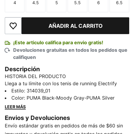
4
4.5
5
5.5
6
6.5
Talla
Talla
Talla
Talla
Talla
Talla
AÑADIR AL CARRITO
Añadir a la lista de deseos
¡Este articulo califica para envio gratis!
Devoluciones gratuitas en todos los pedidos que
califiquen
Descripción
HISTORIA DEL PRODUCTO
Llega a tu límite con los tenis de running Electrify
NITRO™ 5. Combinan NITROFOAM™ y PROFOAM para
Estilo
:
314039_01
amortiguar tu pisada e impulsarte kilómetro tras
Color
:
PUMA Black-Moody Gray-PUMA Silver
kilómetro. Los detalles transpirables te ayudan a
LEER MÁS
mantenerte fresco, mientras que la suela de gran
Envios y Devoluciones
agarre asegura tus aterrizajes.
Envío estándar gratis en pedidos de más de $60 sin
DETALLES
Producto diseñado para: running