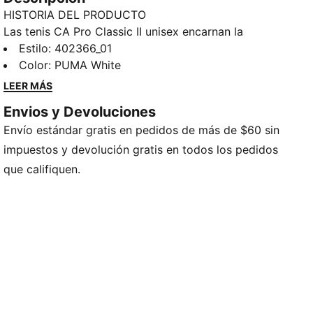
HISTORIA DEL PRODUCTO
Las tenis CA Pro Classic II unisex encarnan la
herencia de las California originales, pero con un
Estilo
:
402366_01
toque moderno. Con una cubierta de cuero, la marca
Color
:
PUMA White
PUMA en bajorrelieve y cápsulas de goma y TPU en
LEER MÁS
la entresuela, estos tenis le aportan una frescura que
Envios y Devoluciones
parece sin esfuerzo a cualquier look. El interior en
Envío estándar gratis en pedidos de más de $60 sin
tejido de malla y la plantilla con el logo PUMA
garantizan una comodidad icónica.
impuestos y devolución gratis en todos los pedidos
DETALLES
que califiquen.
Calce regular
Cubierta de cuero
Con cordones
Producto recomendado para pies con pronación
neutra
Detalles de la marca PUMA