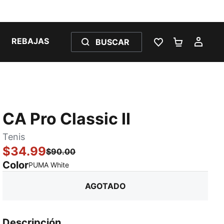
REBAJAS
BUSCAR
LISTA DE DESE
CARRITO 
MI C
CA Pro Classic II
Tenis
$34.99
$90.00
Color
:
agotado
PUMA White
AGOTADO
Descripción