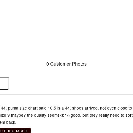
0 Customer Photos
/ 44. puma size chart said 10.5 is a 44. shoes arrived, not even close to f
a size 9 maybe? the quality seems<br />good, but they really need to sort 
them back.
ED PURCHASER