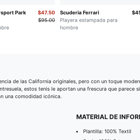
port Park
$47.50
Scuderia Ferrari
$4
$95.00
Playera estampada para
mbre
hombre
erencia de las California originales, pero con un toque mod
resuela, estos tenis le aportan una frescura que parece sin 
zan una comodidad icónica.
MATERIAL DE INFO
Plantilla: 100% Textil