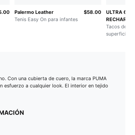
5.00
Palermo Leather
$58.00
ULTRA 6 M
Tenis Easy On para infantes
RECHARGE
Tacos de fut
superficies 
artificiales
erno. Con una cubierta de cuero, la marca PUMA
esfuerzo a cualquier look. El interior en tejido
RMACIÓN