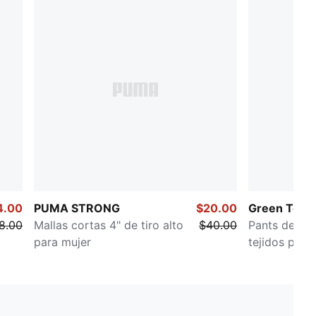
4.00
PUMA STRONG
$20.00
Green Terra
8.00
Mallas cortas 4" de tiro alto
$40.00
Pants de en
para mujer
tejidos para