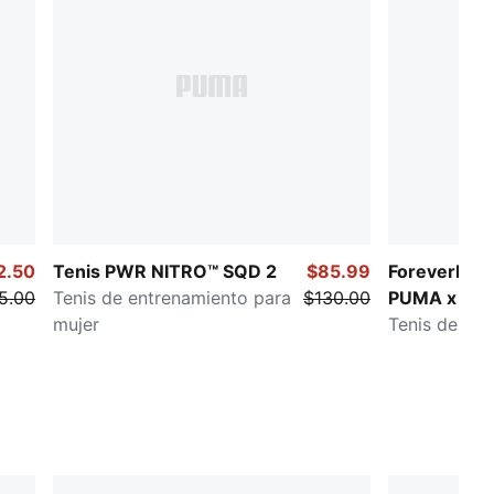
Amortiguación X-CELL con espuma debajo del talón
2.50
Tenis PWR NITRO™ SQD 2
$85.99
ForeverRun
5.00
Tenis de entrenamiento para
$130.00
PUMA x SA
mujer
Tenis de run