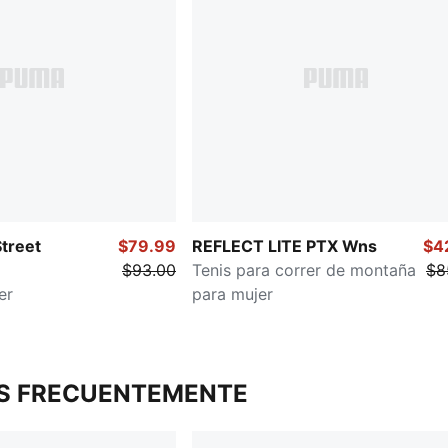
Street
$79.99
REFLECT LITE PTX Wns
$4
$93.00
Tenis para correr de montaña
$8
er
para mujer
S FRECUENTEMENTE