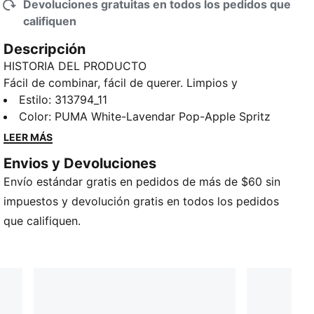
Devoluciones gratuitas en todos los pedidos que
califiquen
Descripción
HISTORIA DEL PRODUCTO
Fácil de combinar, fácil de querer. Limpios y
modernos, estos tenis para el uso diario incorporan
Estilo
:
313794_11
detalles refinados para aportar la la dosis justa de
Color
:
PUMA White-Lavendar Pop-Apple Spritz
carácter. La suave amortiguación y la estructura de
LEER MÁS
soporte te ayudan a mantener los pies cómodos.
Envios y Devoluciones
CARACTERÍSTICAS Y VENTAJAS
Envío estándar gratis en pedidos de más de $60 sin
El empeine de los tenis está fabricado con al menos
un 30 % de materiales reciclados.
impuestos y devolución gratis en todos los pedidos
DETALLES
que califiquen.
Ancho: regular
Tipo de puntera: redondeada
Cierre: cordones
Estructura de soporte
Tipo de talón: plano