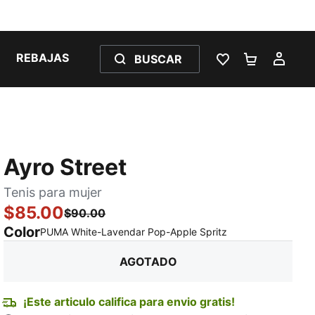
REBAJAS
BUSCAR
LISTA DE DESE
CARRITO 
MI C
Ayro Street
Tenis para mujer
$85.00
$90.00
Color
:
agotado
PUMA White-Lavendar Pop-Apple Spritz
AGOTADO
¡Este articulo califica para envio gratis!