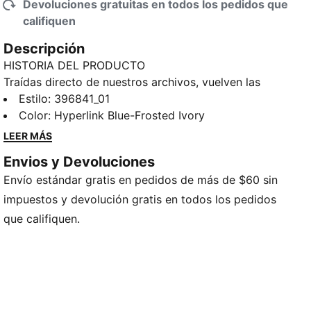
Devoluciones gratuitas en todos los pedidos que
califiquen
Descripción
HISTORIA DEL PRODUCTO
Traídas directo de nuestros archivos, vuelven las
PUMA Palermo. Este modelo debutó a principios de
Estilo
:
396841_01
los años 80 y se convirtió rápidamente en un clásico
Color
:
Hyperlink Blue-Frosted Ivory
de las gradas de los estadios de fútbol; ahora, lo
LEER MÁS
trajimos de vuelta para los fans. Esta versión Palermo
Envios y Devoluciones
Vintage unisex cuenta con el característico empeine
Envío estándar gratis en pedidos de más de $60 sin
en forma de T y suela de goma del modelo original,
pero luce también una cubierta textil y
impuestos y devolución gratis en todos los pedidos
superposiciones de gamuza.
que califiquen.
DETALLES
Calce regular
Cubierta de material textil
Superposiciones de gamuza en lateral, empeine,
ojales y talón