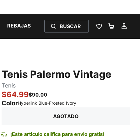
REBAJAS
BUSCAR
LISTA DE DESE
CARRITO 
MI C
Tenis Palermo Vintage
Tenis
$64.99
$90.00
Color
:
agotado
Hyperlink Blue-Frosted Ivory
AGOTADO
¡Este articulo califica para envio gratis!