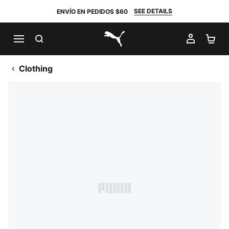
SEE DETAILS
ENVÍO EN PEDIDOS $60
BUSCAR
MI CUE
CA
PUMA.com
Clothing