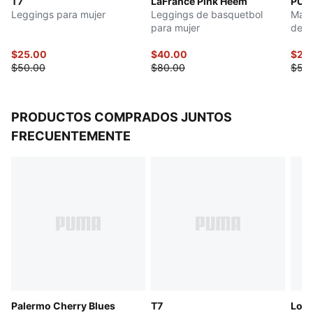
T7
LaFrancé Pink Heem
PUM
Leggings para mujer
Leggings de basquetbol
Malla
para mujer
de c
$25.00
$40.00
$25
$50.00
$80.00
$50
PRODUCTOS COMPRADOS JUNTOS
FRECUENTEMENTE
Palermo Cherry Blues
T7
Logo