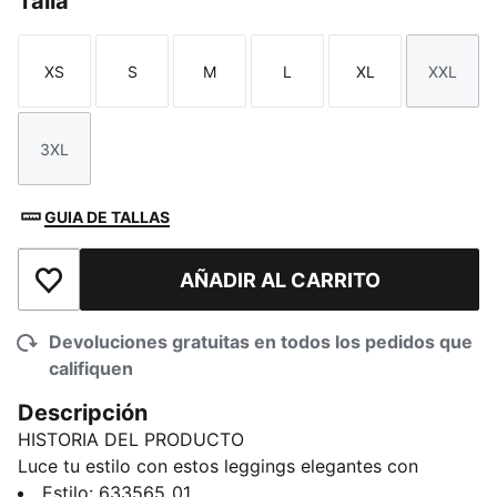
Talla
XS
S
M
L
XL
XXL
Talla
Talla
Talla
Talla
Talla
Talla
3XL
Talla
GUIA DE TALLAS
AÑADIR AL CARRITO
Añadir a la lista de deseos
Devoluciones gratuitas en todos los pedidos que
califiquen
Descripción
HISTORIA DEL PRODUCTO
Luce tu estilo con estos leggings elegantes con
paneles laterales en contraste T7 y un llamativo
Estilo
:
633565_01