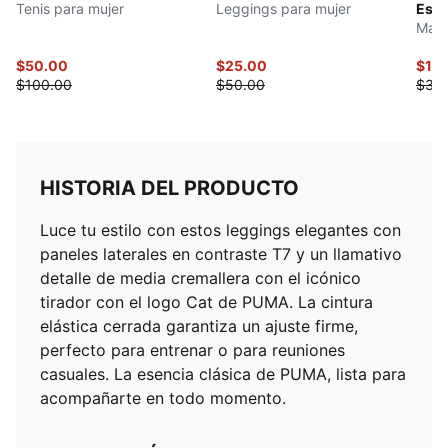
Tenis para mujer
Leggings para mujer
Esse
Mall
$50.00
$25.00
$15
$100.00
$50.00
$30
HISTORIA DEL PRODUCTO
Luce tu estilo con estos leggings elegantes con
paneles laterales en contraste T7 y un llamativo
detalle de media cremallera con el icónico
tirador con el logo Cat de PUMA. La cintura
elástica cerrada garantiza un ajuste firme,
perfecto para entrenar o para reuniones
casuales. La esencia clásica de PUMA, lista para
acompañarte en todo momento.