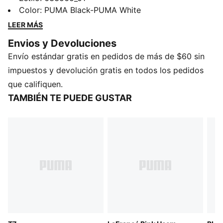
detalle de media cremallera con el icónico tirador con
Color
:
PUMA Black-PUMA White
el logo Cat de PUMA. La cintura elástica cerrada
LEER MÁS
garantiza un ajuste firme, perfecto para entrenar o
Envios y Devoluciones
para reuniones casuales. La esencia clásica de PUMA,
Envío estándar gratis en pedidos de más de $60 sin
lista para acompañarte en todo momento.
CARACTERÍSTICAS Y BENEFICIOS
impuestos y devolución gratis en todos los pedidos
Producto fabricado con al menos un 30% de
que califiquen.
materiales reciclados
TAMBIÉN TE PUEDE GUSTAR
DETALLES
Corte: ajustado
Material principal: Poliéster
Cierre: Cierre corto
Cintura: tiro alto