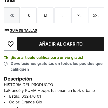
Talla
XS
S
M
L
XL
XXL
Talla
Talla
Talla
Talla
Talla
Talla
GUIA DE TALLAS
AÑADIR AL CARRITO
Añadir a la lista de deseos
¡Este articulo califica para envio gratis!
Devoluciones gratuitas en todos los pedidos que
califiquen
Descripción
HISTORIA DEL PRODUCTO
LaFrancé y PUMA Hoops fusionan un look urbano
audaz con la herencia del básquet, capturando el
Estilo
:
632476_01
estilo único de LaMelo Ball. Con el estilo lifestyle de la
Color
:
Orange Glo
marca de LaMelo, esta colección te ofrece un giro de