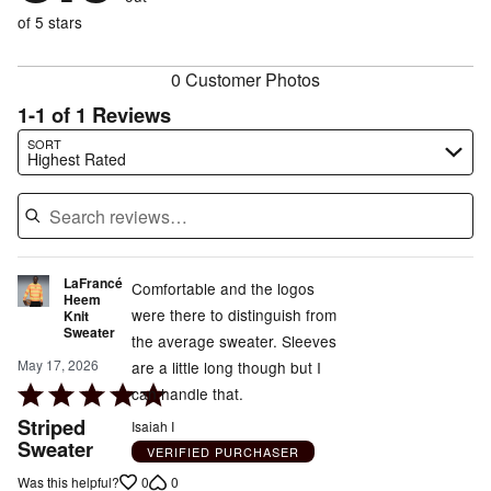
of
reviewers
of
of 5 stars
reviewers
reviewers
0 Customer Photos
1-1 of 1 Reviews
Search reviews…
SORT
Highest Rated
LaFrancé
Comfortable and the logos
Heem
were there to distinguish from
Knit
Sweater
the average sweater. Sleeves
May 17, 2026
are a little long though but I
Rated
can handle that.
5
Striped
Isaiah I
out
Sweater
VERIFIED PURCHASER
of
0
0
Was this helpful?