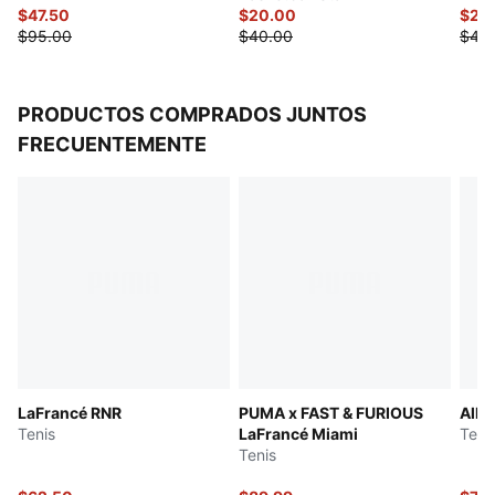
$47.50
$20.00
$22
$95.00
$40.00
$45
PRODUCTOS COMPRADOS JUNTOS
FRECUENTEMENTE
LaFrancé RNR
PUMA x FAST & FURIOUS
All-
Tenis
LaFrancé Miami
Teni
Tenis