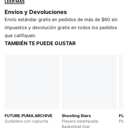
LEER MÁS
lujo para dentro y fuera de la cancha. Detalles
Envios y Devoluciones
decorativos de flor de lis, colores vibrantes y garras
Envío estándar gratis en pedidos de más de $60 sin
alienígenas crean una estética que parece de otro
mundo. Estilo y alto rendimiento para quienes se
impuestos y devolución gratis en todos los pedidos
atreven a ser diferentes.
que califiquen.
CARACTERÍSTICAS Y BENEFICIOS
TAMBIÉN TE PUEDE GUSTAR
Producto fabricado con al menos un 30% de
materiales reciclados
DETALLES
Corte holgado
Tejido de punto
Cuello redondo
Manga larga
Con la marca PUMA Basketball
Con la marca LaFrancé
FUTURE.PUMA.ARCHIVE
Shooting Stars
FUT
Sudadera con capucha
Playera estampada
Play
Basketball Star