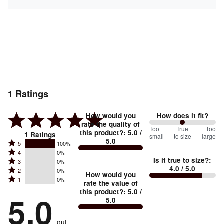
1
Ratings
How would you
How does it fit?
rate the quality of
100
Too
%
True
Too
this product?
:
5.0
/
1
Ratings
small
to size
large
5.0
between
Rated
5
100%
Rated
Too
4
0%
5
Is it true to size?
:
Rated
3
0%
4
small
stars
4.0
/ 5.0
Rated
2
0%
3
stars
How would you
by
and
Rated
1
0%
2
stars
rate the value of
by
100%
True
1
this product?
:
5.0
/
stars
by
5.0
0%
of
5.0
stars
to
by
0%
of
reviewers
by
size
0%
of
reviewers
out
0%