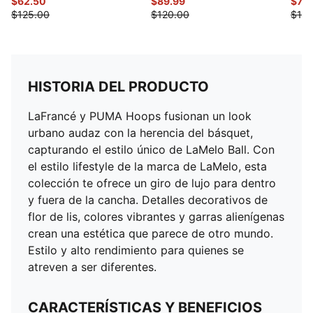
$62.50
$89.99
$70
$125.00
$120.00
$140
HISTORIA DEL PRODUCTO
LaFrancé y PUMA Hoops fusionan un look
urbano audaz con la herencia del básquet,
capturando el estilo único de LaMelo Ball. Con
el estilo lifestyle de la marca de LaMelo, esta
colección te ofrece un giro de lujo para dentro
y fuera de la cancha. Detalles decorativos de
flor de lis, colores vibrantes y garras alienígenas
crean una estética que parece de otro mundo.
Estilo y alto rendimiento para quienes se
atreven a ser diferentes.
CARACTERÍSTICAS Y BENEFICIOS