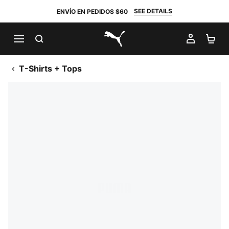
SEE DETAILS
ENVÍO EN PEDIDOS $60
BUSCAR
MI CUE
CA
PUMA.com
T-Shirts + Tops