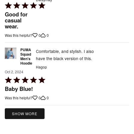
Rated
5
Good for
out
casual
wear.
of
5
0
0
Was this helpful?
PUMA
Comfortable, and stylish. I also
Squad
have the black version of this.
Men's
Hoodie
Hagop
Oct 2, 2024
Rated
5
Baby Blue!
out
0
0
Was this helpful?
of
5
SHOW MORE