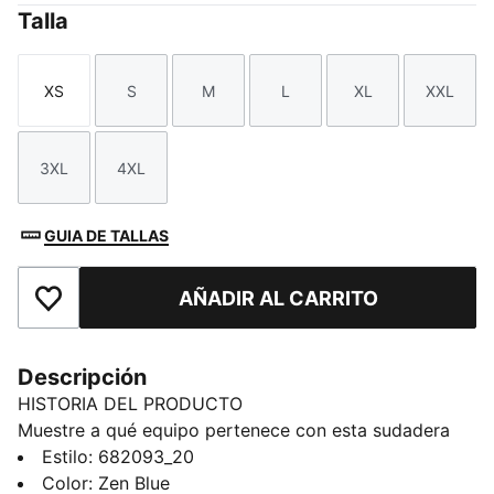
Talla
XS
S
M
L
XL
XXL
Talla
Talla
Talla
Talla
Talla
Talla
3XL
4XL
Talla
Talla
GUIA DE TALLAS
AÑADIR AL CARRITO
Añadir a la lista de deseos
Descripción
HISTORIA DEL PRODUCTO
Muestre a qué equipo pertenece con esta sudadera
con capucha aprobada por PUMA. Perfecto para
Estilo
:
682093_20
representar su marca favorita en la calle o pasar un
Color
:
Zen Blue