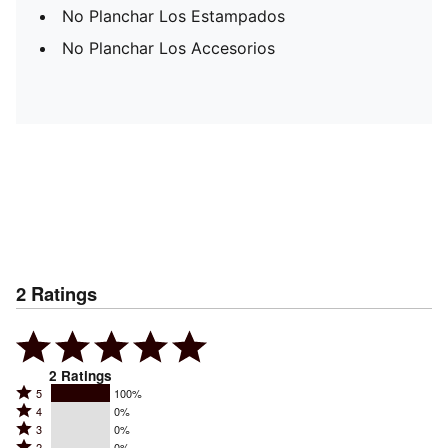
No Planchar Los Estampados
No Planchar Los Accesorios
2
Ratings
2
Ratings
Rated
5
100%
Rated
4
0%
5
Rated
3
0%
4
stars
Rated
2
0%