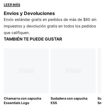
día relajado en el interior.
LEER MÁS
CARACTERÍSTICAS Y BENEFICIOS
Envios y Devoluciones
Producto fabricado con al menos un 20% de material
Envío estándar gratis en pedidos de más de $60 sin
reciclado.
DETALLES
impuestos y devolución gratis en todos los pedidos
Manga larga
que califiquen.
Sudadera con gorra
TAMBIÉN TE PUEDE GUSTAR
Ajuste regular
Detalles de la marca PUMA
Chamarra con capucha
Sudadera con capucha
Suda
Essentials Logo
ESS
Smal