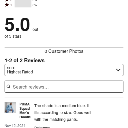
3
stars
by
Rated
1
0%
2
stars
by
100%
1
stars
by
5.0
0%
of
stars
by
0%
of
reviewers
by
0%
of
reviewers
out
0%
of
reviewers
of
of 5 stars
reviewers
reviewers
0 Customer Photos
1-2 of 2 Reviews
Search reviews…
SORT
Highest Rated
PUMA
The shade is a medium blue. It
Squad
fits according to size. Goes well
Men's
Hoodie
with the matching pants.
Nov 12, 2024
Daisymay