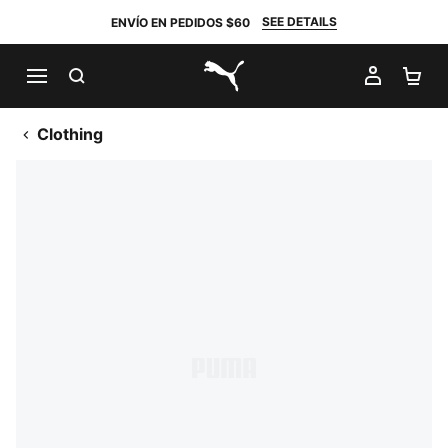
SEE DETAILS
ENVÍO EN PEDIDOS $60
BUSCAR
MI CUE
CA
PUMA.com
Clothing