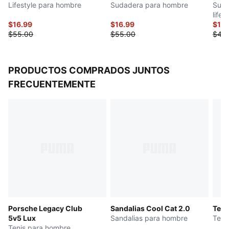
Lifestyle para hombre
Sudadera para hombre
Suda
life
$16.99
$16.99
$10.
$55.00
$55.00
$45
PRODUCTOS COMPRADOS JUNTOS
FRECUENTEMENTE
Porsche Legacy Club
Sandalias Cool Cat 2.0
Teni
5v5 Lux
Sandalias para hombre
Teni
Tenis para hombre