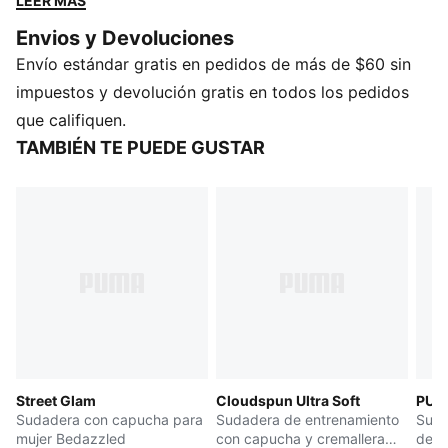
LEER MÁS
comodidad no es negociable.
Envios y Devoluciones
CARACTERÍSTICAS Y BENEFICIOS
Envío estándar gratis en pedidos de más de $60 sin
Producto fabricado con al menos un 20 % de algodón
reciclado
impuestos y devolución gratis en todos los pedidos
DETALLES
que califiquen.
Producto diseñado para: Lifestyle by PUMA
TAMBIÉN TE PUEDE GUSTAR
Corte: oversized
Largo: regular
Con capucha
Tipo de material principal: tejido de rizo francés
Mangas largas
Bolsillos: tipo canguro
Street Glam
Cloudspun Ultra Soft
PUMA
Sudadera con capucha para
Sudadera de entrenamiento
Suda
mujer Bedazzled
con capucha y cremallera
de m