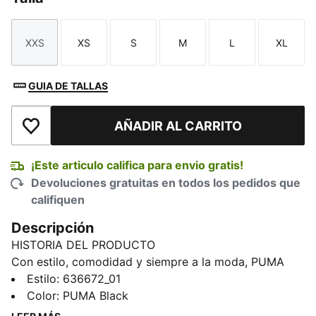
XXS
XS
S
M
L
XL
Talla
Talla
Talla
Talla
Talla
Talla
GUIA DE TALLAS
AÑADIR AL CARRITO
Añadir a la lista de deseos
¡Este articulo califica para envio gratis!
Devoluciones gratuitas en todos los pedidos que
califiquen
Descripción
HISTORIA DEL PRODUCTO
Con estilo, comodidad y siempre a la moda, PUMA
Essentials es la colección de descanso perfecta para
Estilo
:
636672_01
tus días de relax. Esta sudadera oversized de tejido
Color
:
PUMA Black
de rizo francés está diseñada para los días en que la