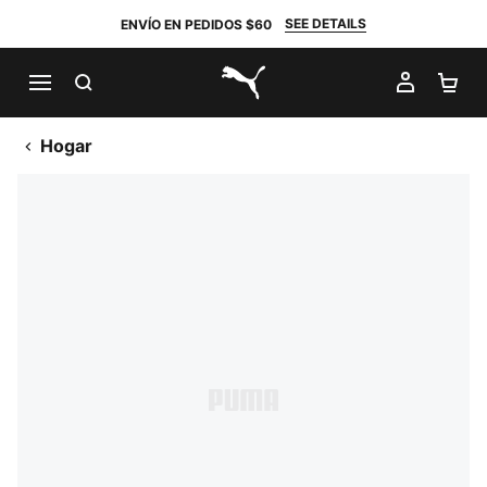
SEE DETAILS
ENVÍO EN PEDIDOS $60
BUSCAR
MI CUE
CA
PUMA.com
Hogar