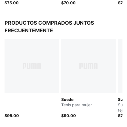
$75.00
para mujer
$70.00
muje
$70
PRODUCTOS COMPRADOS JUNTOS
FRECUENTEMENTE
Suede
Su
Tenis para mujer
Suda
teji
$95.00
$90.00
$78