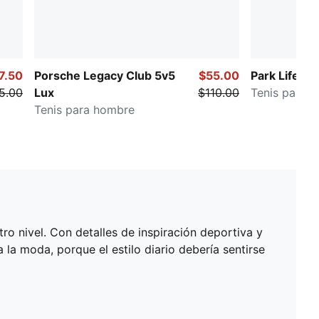
7.50
Porsche Legacy Club 5v5
$55.00
Park Lifesty
5.00
Lux
$110.00
Tenis para 
Tenis para hombre
o nivel. Con detalles de inspiración deportiva y
 la moda, porque el estilo diario debería sentirse