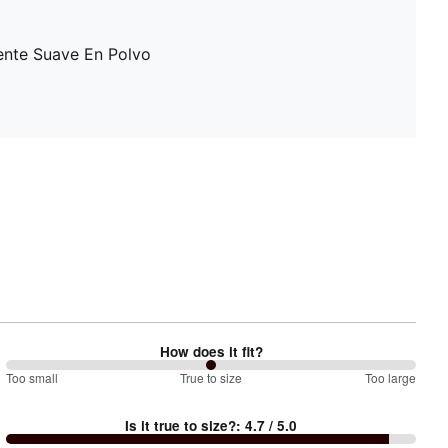
ente Suave En Polvo
How does it fit?
100
Too small
%
True to size
Too large
between
Is it true to size?
:
4.7
/ 5.0
Too