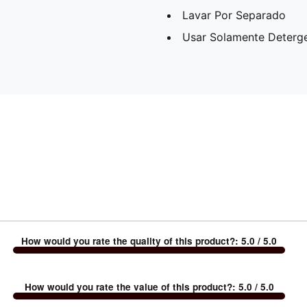
Lavar Por Separado
Usar Solamente Deterg
How would you rate the quality of this product?
:
5.0
/ 5.0
How would you rate the value of this product?
:
5.0
/ 5.0