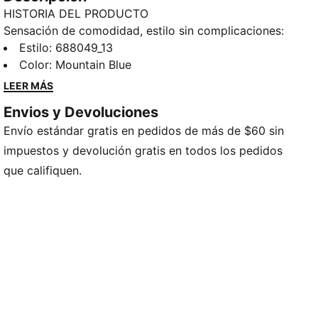
HISTORIA DEL PRODUCTO
Sensación de comodidad, estilo sin complicaciones:
PUMA Essentials Elevated lleva la comodidad diaria a
Estilo
:
688049_13
otro nivel. Con detalles de inspiración deportiva y un
Color
:
Mountain Blue
ajuste perfecto, estas prendas añaden un toque
LEER MÁS
sofisticado a tu vestuario básico. Informal pero
Envios y Devoluciones
siempre a la moda, porque el estilo diario debería
Envío estándar gratis en pedidos de más de $60 sin
sentirse así de bien.
CARACTERÍSTICAS Y BENEFICIOS
impuestos y devolución gratis en todos los pedidos
Producto fabricado con al menos un 50 % de
que califiquen.
materiales reciclados.
DETALLES
Corte: holgado
Material principal: Lana
Con capucha
Manga larga
Largo: regular
Bolsillos: Bolsillo tipo canguro