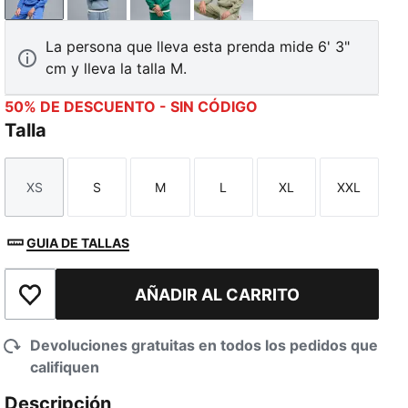
Mountain Blue
Cool Blue
Wild Green
Lux Army
La persona que lleva esta prenda mide 6' 3"
cm y lleva la talla M.
50% DE DESCUENTO - SIN CÓDIGO
Talla
XS
S
M
L
XL
XXL
Talla
Talla
Talla
Talla
Talla
Talla
GUIA DE TALLAS
AÑADIR AL CARRITO
Añadir a la lista de deseos
Devoluciones gratuitas en todos los pedidos que
califiquen
Descripción