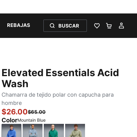
REBAJAS
BUSCAR
LISTA DE DESE
CARRITO 
MI C
Elevated Essentials Acid
Wash
Chamarra de tejido polar con capucha para
hombre
$26.00
$65.00
Color
Mountain Blue