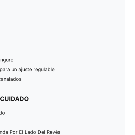
canguro
ara un ajuste regulable
canalados
 CUIDADO
ado
enda Por El Lado Del Revés