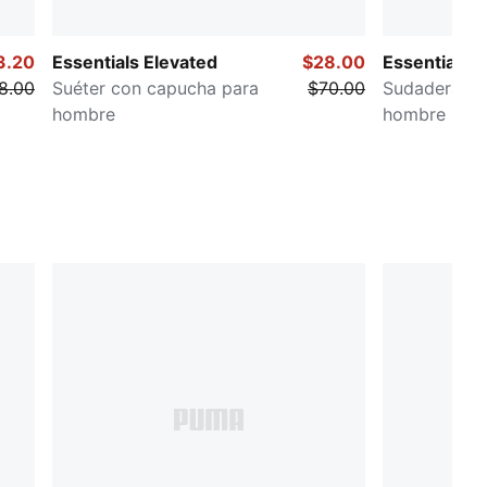
3.20
Essentials Elevated
$28.00
Essentials
8.00
Suéter con capucha para
$70.00
Sudadera co
hombre
hombre