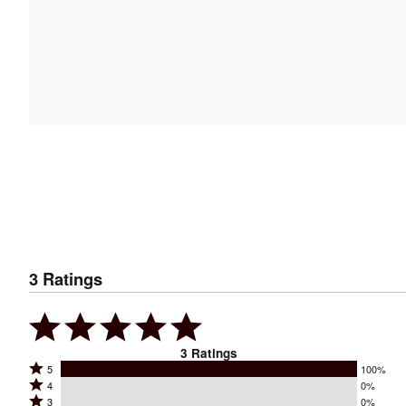
3
Ratings
3
Ratings
Rated
5
100%
Rated
4
0%
5
Rated
3
0%
4