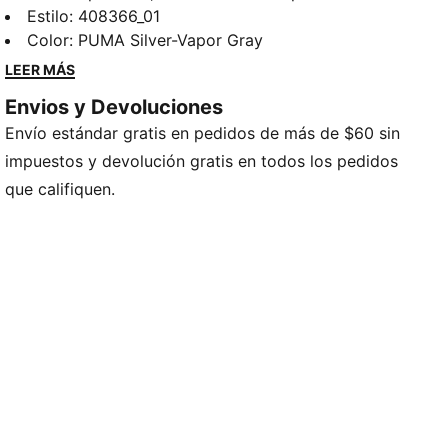
velocidad de los circuitos, aportan un toque atrevido
Estilo
:
408366_01
y original a cualquier estilo. Los tenis Speedcat
Color
:
PUMA Silver-Vapor Gray
Wedge Luster incorporan IMEVA ligero para mayor
LEER MÁS
comodidad y un elegante empeine metálico.
Envios y Devoluciones
CARACTERÍSTICAS Y BENEFICIOS
Envío estándar gratis en pedidos de más de $60 sin
IMEVA: Material ligero para una sensación de
comodidad
impuestos y devolución gratis en todos los pedidos
DETALLES
que califiquen.
Producto diseñado para: Lifestyle by PUMA
Ancho: regular
Cierre: cordones
Tipo de talón: cuña
Empeine metálico con efecto desgastado en toda su
superficie
Detalles emblemáticos de la marca PUMA