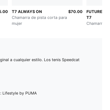
5.00
T7 ALWAYS ON
$70.00
FUTURE.PU
Chamarra de pista corta para
T7
mujer
Chamarra co
ginal a cualquier estilo. Los tenis Speedcat
: Lifestyle by PUMA