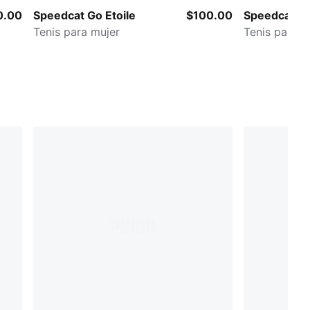
0.00
Speedcat Go Etoile
$100.00
Speedcat B
Tenis para mujer
Tenis para m