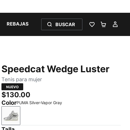
REBAJAS
BUSCAR
LISTA DE DESE
CARRITO 
MI C
Speedcat Wedge Luster
Tenis para mujer
NUEVO
$130.00
Color
PUMA Silver-Vapor Gray
PUMA Silver-Vapor Gray
Talla