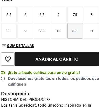
5.5
6
6.5
7
7.5
8
Talla
Talla
Talla
Talla
Talla
Talla
8.5
9
9.5
10
10.5
11
Talla
Talla
Talla
Talla
Talla
Talla
TED
GUIA DE TALLAS
AÑADIR AL CARRITO
Añadir a la lista de deseos
¡Este articulo califica para envio gratis!
Devoluciones gratuitas en todos los pedidos que
califiquen
Descripción
HISTORIA DEL PRODUCTO
Los tenis Speedcat, todo un ícono inspirado en la