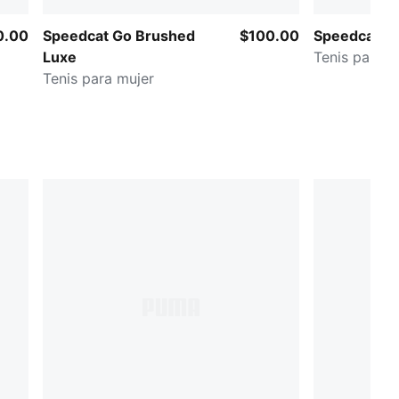
0.00
Speedcat Go Brushed
$100.00
Speedcat B
Luxe
Tenis para m
Tenis para mujer