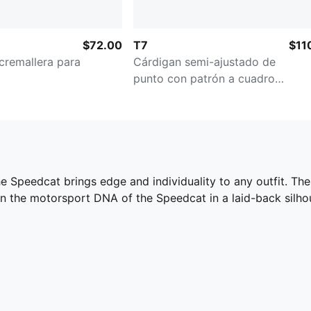
$72.00
T7
$11
cremallera para
Cárdigan semi-ajustado de
punto con patrón a cuadros
para mujer
he Speedcat brings edge and individuality to any outfit. The
in the motorsport DNA of the Speedcat in a laid-back silho