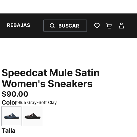
REBAJAS
BUSCAR
LISTA DE DESE
CARRITO 
MI C
Speedcat Mule Satin
Women's Sneakers
$90.00
Color
Blue Gray-Soft Clay
Blue Gray-Soft Clay
PUMA Black-For All Time Red
Talla