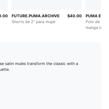
0.00
FUTURE.PUMA.ARCHIVE
$40.00
PUMA Elevat
Shorts de 2" para mujer
Polo de rug
manga larga
se satin mules transform the classic with a
uette.