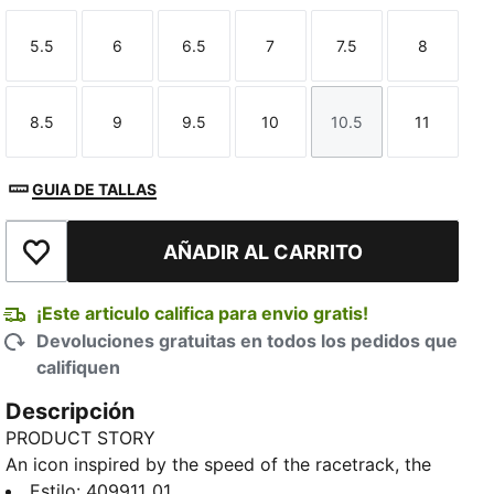
5.5
6
6.5
7
7.5
8
Talla
Talla
Talla
Talla
Talla
Talla
8.5
9
9.5
10
10.5
11
Talla
Talla
Talla
Talla
Talla
Talla
GUIA DE TALLAS
AÑADIR AL CARRITO
Añadir a la lista de deseos
¡Este articulo califica para envio gratis!
Devoluciones gratuitas en todos los pedidos que
califiquen
Descripción
PRODUCT STORY
An icon inspired by the speed of the racetrack, the
Speedcat brings edge and individuality to any outfit.
Estilo
:
409911_01