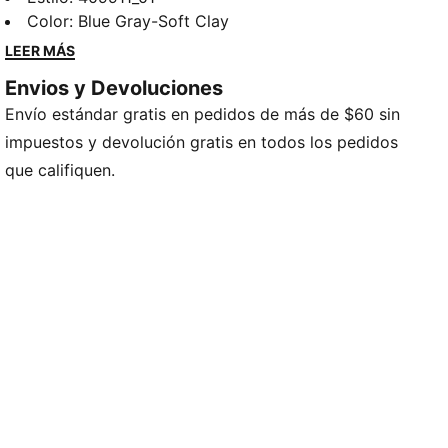
These satin mules transform the classic with a
Color
:
Blue Gray-Soft Clay
modern twist. Casual and easy to style, they retain
LEER MÁS
the motorsport DNA of the Speedcat in a laid-back
Envios y Devoluciones
silhouette.
Envío estándar gratis en pedidos de más de $60 sin
DETAILS
Designed for: Lifestyle by PUMA
impuestos y devolución gratis en todos los pedidos
Width: Regular
que califiquen.
Closure: Laces
Wrapped midsole
PUMA branding details