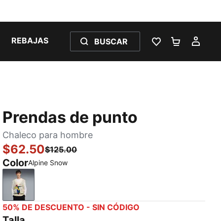
REBAJAS
BUSCAR
LISTA DE DESE
CARRITO 
MI C
Prendas de punto
Chaleco para hombre
$62.50
$125.00
Color
Alpine Snow
Alpine Snow
50% DE DESCUENTO - SIN CÓDIGO
Talla