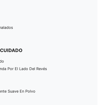
analados
 CUIDADO
ado
enda Por El Lado Del Revés
ente Suave En Polvo