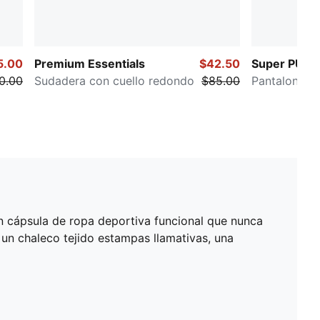
5.00
Premium Essentials
$42.50
Super PUM
0.00
Sudadera con cuello redondo
$85.00
Pantalones d
ón cápsula de ropa deportiva funcional que nunca
 un chaleco tejido estampas llamativas, una