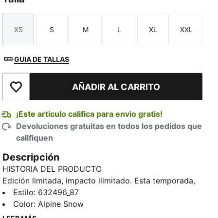
XS
S
M
L
XL
XXL
Talla
Talla
Talla
Talla
Talla
Talla
GUIA DE TALLAS
AÑADIR AL CARRITO
Añadir a la lista de deseos
¡Este articulo califica para envio gratis!
Devoluciones gratuitas en todos los pedidos que
califiquen
Descripción
HISTORIA DEL PRODUCTO
Edición limitada, impacto ilimitado. Esta temporada,
en Artículos especiales se presenta una nueva
Estilo
:
632496_87
colección cápsula de ropa deportiva funcional que
Color
:
Alpine Snow
nunca se ha hecho antes... y puede que nunca se