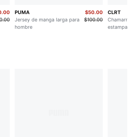
0.00
PUMA
$50.00
CLRT
0.00
Jersey de manga larga para
$100.00
Chamarra Ri
hombre
estampada