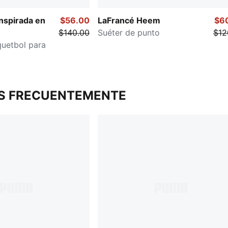
inspirada en
$56.00
LaFrancé Heem
$6
$140.00
Suéter de punto
$12
quetbol para
S FRECUENTEMENTE