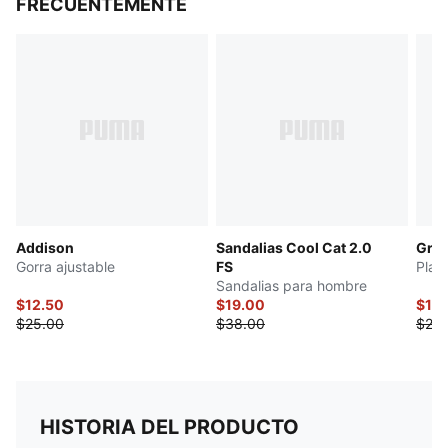
FRECUENTEMENTE
Addison
Sandalias Cool Cat 2.0
Grad
Gorra ajustable
FS
Play
Sandalias para hombre
$12.50
$19.00
$14
$25.00
$38.00
$28.
HISTORIA DEL PRODUCTO