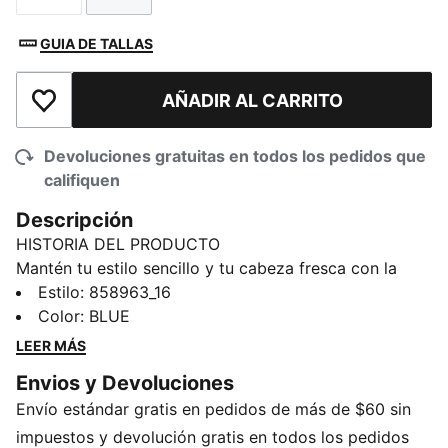
GUIA DE TALLAS
AÑADIR AL CARRITO
Añadir a la lista de deseos
Devoluciones gratuitas en todos los pedidos que
califiquen
Descripción
HISTORIA DEL PRODUCTO
Mantén tu estilo sencillo y tu cabeza fresca con la
gorra Sonic Stretch Fit. Esta clásica gorra está
Estilo
:
858963_16
construida con un material flexible que se estira y se
Color
:
BLUE
expandirá a medida.
LEER MÁS
DETALLES
Envios y Devoluciones
Visera curva
Envío estándar gratis en pedidos de más de $60 sin
Ícono PUMA Cat en la parte delantera
Inscripción PUMA en la parte trasera
impuestos y devolución gratis en todos los pedidos