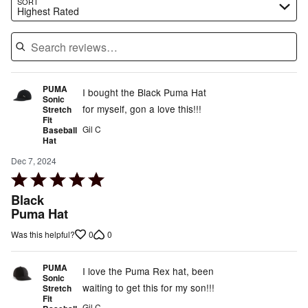
Search reviews…
SORT
Highest Rated
PUMA
I bought the Black Puma Hat
Sonic
for myself, gon a love this!!!
Stretch
Fit
Gil C
Baseball
Hat
Dec 7, 2024
Rated
5
Black
out
Puma Hat
of
0
0
Was this helpful?
5
PUMA
I love the Puma Rex hat, been
Sonic
waiting to get this for my son!!!
Stretch
Fit
Gil C