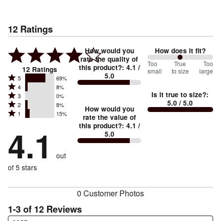
12
Ratings
How would you
How does it fit?
rate the quality of
100
Too
%
True
Too
this product?
:
4.1
/
12
Ratings
small
to size
large
5.0
between
Rated
5
69%
Rated
Too
4
8%
5
Is it true to size?
:
Rated
3
0%
4
small
stars
5.0
/ 5.0
Rated
2
8%
3
stars
How would you
by
and
Rated
1
15%
2
stars
rate the value of
by
69%
True
1
this product?
:
4.1
/
stars
by
4.1
8%
of
5.0
stars
to
by
0%
of
reviewers
by
size
8%
of
reviewers
out
15%
of
reviewers
of
of 5 stars
reviewers
reviewers
0 Customer Photos
1-3 of 12 Reviews