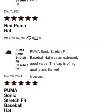
Baseball
Hat
Dec 7, 2024
Rated
5
Red Puma
out
Hat
of
0
0
Was this helpful?
5
PUMA
PUMA Sonic Stretch Fit
Sonic
Baseball Hat was an extremely
Stretch
Fit
good value. The cap is of high
Baseball
Hat
quality ans fits well.
Nov 28, 2024
Mooseman
Rated
5
PUMA
out
Sonic
Stretch Fit
of
Baseball
5
Hat