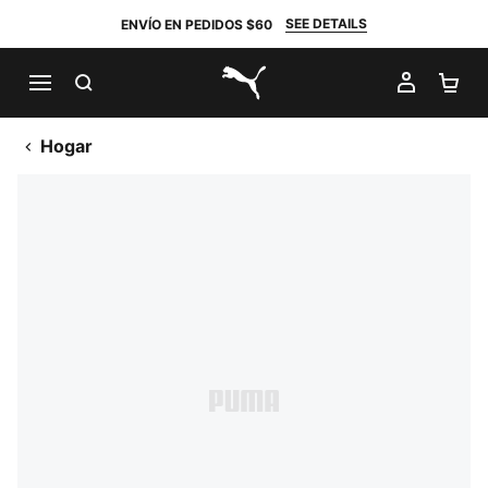
SEE DETAILS
ENVÍO EN PEDIDOS $60
BUSCAR
MI CUE
CA
PUMA.com
Hogar