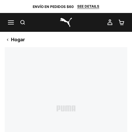
SEE DETAILS
ENVÍO EN PEDIDOS $60
BUSCAR
MI CUE
CA
PUMA.com
Hogar