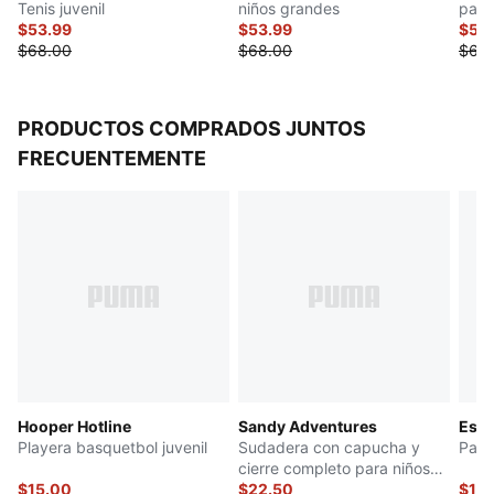
Tenis juvenil
niños grandes
para
$53.99
$53.99
$57.
$68.00
$68.00
$68
PRODUCTOS COMPRADOS JUNTOS
FRECUENTEMENTE
Hooper Hotline
Sandy Adventures
Esse
Playera basquetbol juvenil
Sudadera con capucha y
Pants
cierre completo para niños
$15.00
pequeños
$22.50
$19