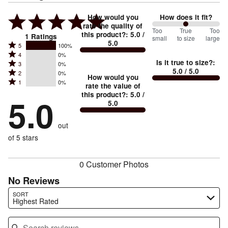
How would you
How does it fit?
rate the quality of
100
Too
%
True
Too
this product?
:
5.0
/
1
Ratings
small
to size
large
5.0
between
Rated
5
100%
Rated
Too
4
0%
5
Is it true to size?
:
Rated
3
0%
4
small
stars
5.0
/ 5.0
Rated
2
0%
3
stars
How would you
by
and
Rated
1
0%
2
stars
rate the value of
by
100%
True
1
this product?
:
5.0
/
stars
by
5.0
0%
of
5.0
stars
to
by
0%
of
reviewers
by
size
0%
of
reviewers
out
0%
of
reviewers
of
of 5 stars
reviewers
reviewers
0 Customer Photos
No Reviews
Search reviews…
SORT
Highest Rated