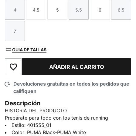
4
4.5
5
5.5
6
6.5
Talla
Talla
Talla
Talla
Talla
Talla
7
Talla
GUIA DE TALLAS
AÑADIR AL CARRITO
Añadir a la lista de deseos
Devoluciones gratuitas en todos los pedidos que
califiquen
Descripción
HISTORIA DEL PRODUCTO
Prepárate para todo con los tenis de running
SOFTRIDE Carson. Con amortiguación SOFTRIDE,
Estilo
:
401555_01
plantilla SOFTFOAM+ y diseño tipo botín para facilitar
Color
:
PUMA Black-PUMA White