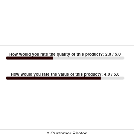
How would you rate the quality of this product?
:
2.0
/ 5.0
How would you rate the value of this product?
:
4.0
/ 5.0
0 Customer Photos