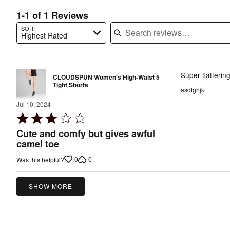
1-1 of 1 Reviews
SORT
Highest Rated
Search reviews…
Super flattering
CLOUDSPUN Women's High-Waist 5
Tight Shorts
asdfghjk
Jul 10, 2024
Rated
3
Cute and comfy but gives awful
out
camel toe
of
0
0
Was this helpful?
5
SHOW MORE