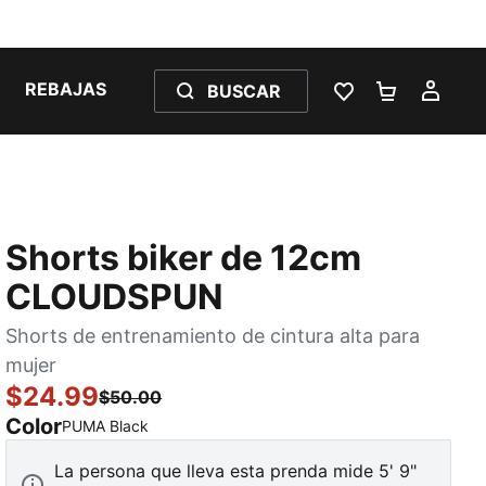
REBAJAS
BUSCAR
LISTA DE DESE
CARRITO 
MI C
Shorts biker de 12cm
CLOUDSPUN
Shorts de entrenamiento de cintura alta para
mujer
$24.99
$50.00
Color
:
agotado
PUMA Black
La persona que lleva esta prenda mide 5' 9"