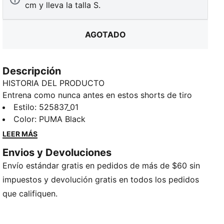
cm y lleva la talla S.
AGOTADO
Descripción
HISTORIA DEL PRODUCTO
Entrena como nunca antes en estos shorts de tiro
alto, que modelan cada uno de tus movimientos. Con
Estilo
:
525837_01
tejido CLOUDSPUN y tecnología dryCELL, que
Color
:
PUMA Black
absorbe la humedad para mantenerte fresca y seca,
LEER MÁS
su corte ajustado y aerodinámico te ofrece un
Envios y Devoluciones
rendimiento máximo. Con suavidad y confort
Envío estándar gratis en pedidos de más de $60 sin
excepcionales, domina tu rutina con estilo.
CARACTERÍSTICAS Y BENEFICIOS
impuestos y devolución gratis en todos los pedidos
Producto fabricado con al menos un 70% de
que califiquen.
materiales reciclados
dryCELL: Tecnología de alto rendimiento, diseñada