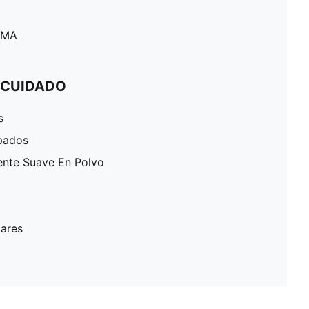
PUMA
 CUIDADO
s
pados
ente Suave En Polvo
lares