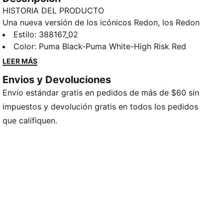
HISTORIA DEL PRODUCTO
Una nueva versión de los icónicos Redon, los Redon
Bungee presentan un nuevo y elegante empeine con
Estilo
:
388167_02
la clásica silueta Redon Move. El empeine de cuero
Color
:
Puma Black-Puma White-High Risk Red
sintético liso, con detalles de perforaciones, otorga
LEER MÁS
para mayor transpirabilidad y su sistema de cordones
Envios y Devoluciones
elásticos hace que sean fáciles de poner y quitar. Su
Envío estándar gratis en pedidos de más de $60 sin
suela de goma ahora tiene surcos adicionales para
una mayor tracción.
impuestos y devolución gratis en todos los pedidos
DETALLES
que califiquen.
Bota de cuello bajo
Diseño slip on con cordones elásticos
Empeine de cuero sintético
Suela de goma
PUMA Formstrip en ambos laterales
Inscripción PUMA en laterales
Íconos PUMA en talón