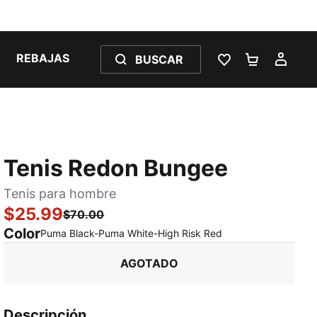
REBAJAS
BUSCAR
LISTA DE DESE
CARRITO 
MI C
Tenis Redon Bungee
Tenis para hombre
$25.99
$70.00
Color
:
agotado
Puma Black-Puma White-High Risk Red
AGOTADO
Descripción