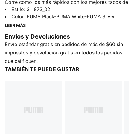
Corre como los más rápidos con los mejores tacos de
atletismo de PUMA. La placa PEBAX de longitud
Estilo
:
311873_02
completa garantiza una propulsión explosiva, mientras
Color
:
PUMA Black-PUMA White-PUMA Silver
que el empeine sintético proporciona una sujeción
LEER MÁS
excelente. Prepárate para romper récords y dejar
Envios y Devoluciones
atrás a tus competidores.
Envío estándar gratis en pedidos de más de $60 sin
DETALLES
Ancho regular
impuestos y devolución gratis en todos los pedidos
Empeine sintético
que califiquen.
Cierre con cordones
TAMBIÉN TE PUEDE GUSTAR
Placa PEBAX de longitud completa
Recomendadas para: pies con pronación neutra
Detalles de la marca PUMA
99 % sintético, 1 % textil