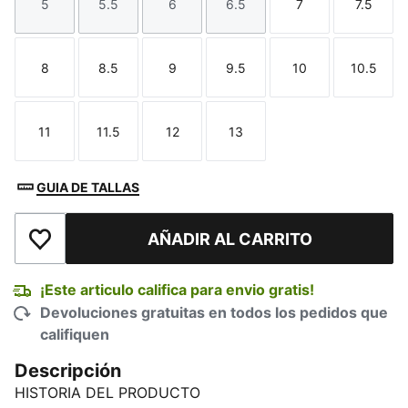
5
5.5
6
6.5
7
7.5
Talla
Talla
Talla
Talla
Talla
Talla
8
8.5
9
9.5
10
10.5
Talla
Talla
Talla
Talla
Talla
Talla
11
11.5
12
13
Talla
Talla
Talla
Talla
GUIA DE TALLAS
AÑADIR AL CARRITO
Añadir a la lista de deseos
¡Este articulo califica para envio gratis!
Devoluciones gratuitas en todos los pedidos que
califiquen
Descripción
HISTORIA DEL PRODUCTO