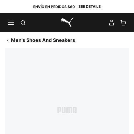
SEE DETAILS
ENVÍO EN PEDIDOS $60
BUSCAR
MI CUE
CA
PUMA.com
Men's Shoes And Sneakers