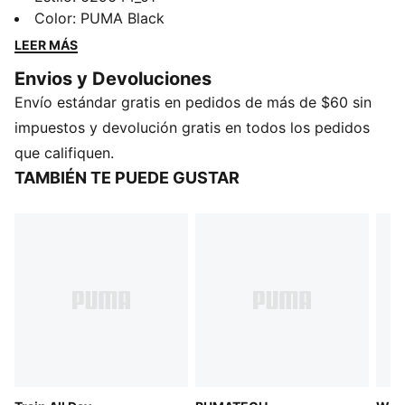
Cat bordado en el pecho, está pensada para quienes
Color
:
PUMA Black
prefieren una prenda simple pero única. Deja tu huella
LEER MÁS
con PUMA y disfruta de un estilo que parece sin
Envios y Devoluciones
esfuerzo, vayas donde vayas.
Envío estándar gratis en pedidos de más de $60 sin
CARACTERÍSTICAS Y BENEFICIOS
Producto fabricado con al menos un 20% de algodón
impuestos y devolución gratis en todos los pedidos
reciclado
que califiquen.
DETALLES
TAMBIÉN TE PUEDE GUSTAR
Corte regular
Jersey de algodón
Largo: Regular
Cuello redondo
Manga corta
Detalles de la marca PUMA