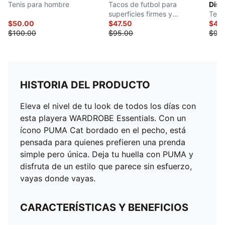
Tenis para hombre
Tacos de futbol para
Dist
superficies firmes y
Teni
$50.00
artificiales
$47.50
$49
$100.00
$95.00
$98
HISTORIA DEL PRODUCTO
Eleva el nivel de tu look de todos los días con
esta playera WARDROBE Essentials. Con un
ícono PUMA Cat bordado en el pecho, está
pensada para quienes prefieren una prenda
simple pero única. Deja tu huella con PUMA y
disfruta de un estilo que parece sin esfuerzo,
vayas donde vayas.
CARACTERÍSTICAS Y BENEFICIOS