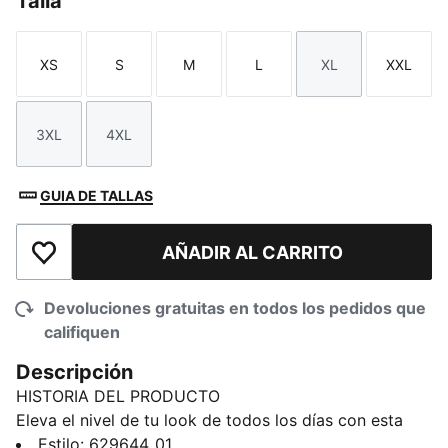
Talla
XS
S
M
L
XL
XXL
Talla
Talla
Talla
Talla
Talla
Talla
3XL
4XL
Talla
Talla
GUIA DE TALLAS
AÑADIR AL CARRITO
Añadir a la lista de deseos
Devoluciones gratuitas en todos los pedidos que
califiquen
Descripción
HISTORIA DEL PRODUCTO
Eleva el nivel de tu look de todos los días con esta
playera WARDROBE Essentials. Con un ícono PUMA
Estilo
:
629644_01