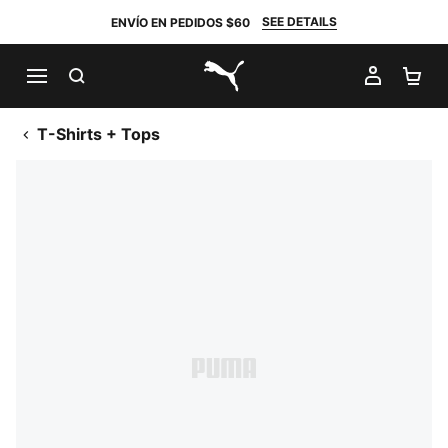
SEE DETAILS
ENVÍO EN PEDIDOS $60
BUSCAR
MI CUE
CA
PUMA.com
T-Shirts + Tops