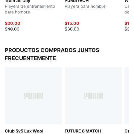
Train All Day
PUMATECH
WAR
Playera de entrenamiento
Playera para hombre
Cami
para hombre
para
$20.00
$15.00
$17.
$40.00
$30.00
$35
PRODUCTOS COMPRADOS JUNTOS
FRECUENTEMENTE
Club 5v5 Lux Wool
FUTURE 8 MATCH
Cave