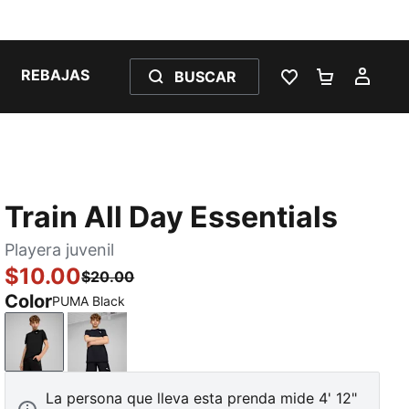
REBAJAS
BUSCAR
LISTA DE DESE
CARRITO 
MI C
Train All Day Essentials
Playera juvenil
$10.00
$20.00
Color
PUMA Black
PUMA Black
New Navy
La persona que lleva esta prenda mide 4' 12"