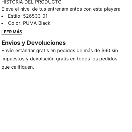
HISTORIA DEL PRODUCTO
Eleva el nivel de tus entrenamientos con esta playera
juvenil. Presenta un material liviano para máximo
Estilo
:
526533_01
rendimiento, líneas de corte ergonómicas para una
Color
:
PUMA Black
mayor libertad de movimiento y tecnología dryCELL
LEER MÁS
que absorbe la humedad para mantenerte seco y
Envios y Devoluciones
cómodo. Domina cada entrenamiento con confianza
Envío estándar gratis en pedidos de más de $60 sin
y energía imparable.
CARACTERÍSTICAS Y BENEFICIOS
impuestos y devolución gratis en todos los pedidos
dryCELL: Tecnología de alto rendimiento, diseñada
que califiquen.
para absorber la humedad del cuerpo y mantenerte
libre de sudor durante el ejercicio
Producto fabricado con material 100% reciclado, a
excepción de bordes y decoraciones
DETALLES
Corte regular
Jersey de algodón
Largo: Regular
Cuello redondo