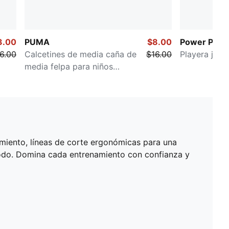
3.00
PUMA
$8.00
Power Pack
6.00
Calcetines de media caña de
$16.00
Playera juven
media felpa para niños
grandes (3 pares)
dimiento, líneas de corte ergonómicas para una
odo. Domina cada entrenamiento con confianza y