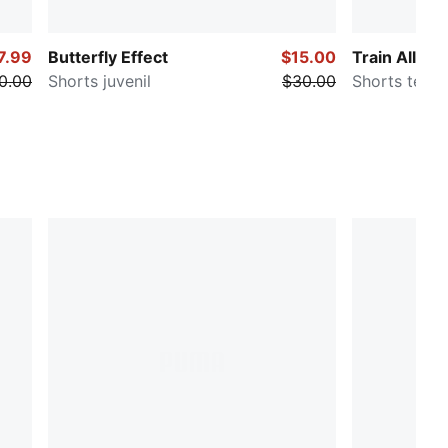
7.99
Butterfly Effect
$15.00
Train All Da
0.00
Shorts juvenil
$30.00
Shorts tejido