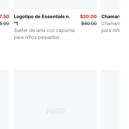
7.50
Logotipo de Essentials n.
$20.00
Chamarras y
5.00
°1
$40.00
Chamarra de
Suéter de lana con capucha
para niños 
para niños pequeños