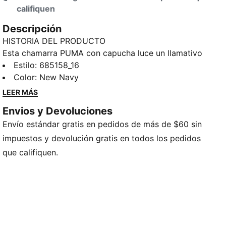
califiquen
Descripción
HISTORIA DEL PRODUCTO
Esta chamarra PUMA con capucha luce un llamativo
logo en el pecho y es perfecta para los niños y niñas
Estilo
:
685158_16
amantes de la comodidad y el estilo. El diseño con
Color
:
New Navy
cierre y tejido rib en la cintura y puños les ofrecen un
LEER MÁS
look moderno a la vez que los mantiene abrigados.
Envios y Devoluciones
CARACTERÍSTICAS Y BENEFICIOS
Envío estándar gratis en pedidos de más de $60 sin
Producto fabricado con al menos un 20% de algodón
reciclado
impuestos y devolución gratis en todos los pedidos
DETALLES
que califiquen.
Corte regular
Frisa de verano
Largo: Regular
Con gorra
Con cierre
Manga larga