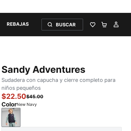
REBAJAS
BUSCAR
LISTA DE DESE
CARRITO 
MI C
Sandy Adventures
Sudadera con capucha y cierre completo para
niños pequeños
$22.50
$45.00
Color
New Navy
New Navy