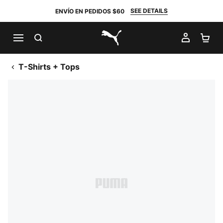
SEE DETAILS
ENVÍO EN PEDIDOS $60
BUSCAR
MI CUE
CA
PUMA.com
T-Shirts + Tops