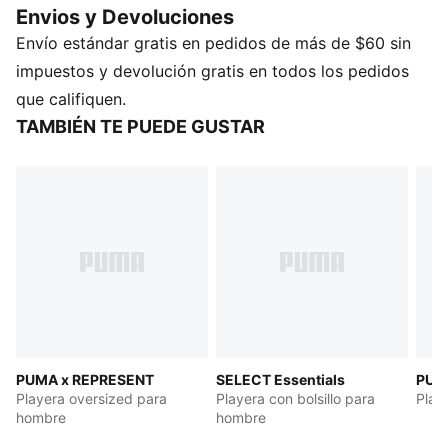
Envios y Devoluciones
de futbol, tops deportivos y pants tipo cargo, se
Envío estándar gratis en pedidos de más de $60 sin
rediseñan con detalles atrevidos, destellos de color y
el característico logotipo KING. Larga vida al REY.
impuestos y devolución gratis en todos los pedidos
CARACTERÍSTICAS Y BENEFICIOS
que califiquen.
Fabricada con al menos un 20 % de algodón
TAMBIÉN TE PUEDE GUSTAR
reciclado.
DETALLES
Corte: holgado
Material principal: jersey simple
Cuello: redondo
Mangas cortas
Largo: regular
PUMA x REPRESENT
SELECT Essentials
PUM
Playera oversized para
Playera con bolsillo para
Play
hombre
hombre