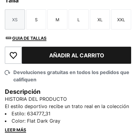
Talla
XS
S
M
L
XL
XXL
Talla
Talla
Talla
Talla
Talla
Talla
GUIA DE TALLAS
AÑADIR AL CARRITO
Añadir a la lista de deseos
Devoluciones gratuitas en todos los pedidos que
califiquen
Descripción
HISTORIA DEL PRODUCTO
El estilo deportivo recibe un trato real en la colección
de prendas KING. Diseñada para complementar los
Estilo
:
634777_31
emblemáticos tenis KING Indoor, esta pieza combina
Color
:
Flat Dark Gray
pistas de futbol con el estilo urbano clásico. Las
LEER MÁS
prendas inspiradas en nuestros archivos, como jerseys