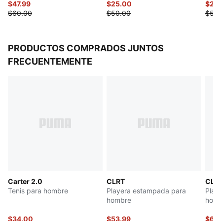
$47.99
$25.00
$25
$60.00
$50.00
$50
PRODUCTOS COMPRADOS JUNTOS
FRECUENTEMENTE
Carter 2.0
CLRT
CLR
Tenis para hombre
Playera estampada para
Play
hombre
hom
$34.00
$53.99
$62