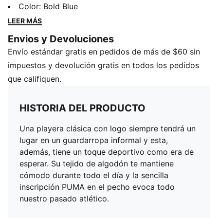
toque deportivo como era de esperar. Su tejido de
Color
:
Bold Blue
algodón te mantiene cómodo durante todo el día y la
LEER MÁS
sencilla inscripción PUMA en el pecho evoca todo
Envios y Devoluciones
nuestro pasado atlético.
Envío estándar gratis en pedidos de más de $60 sin
DETALLES
Cuello redondo
impuestos y devolución gratis en todos los pedidos
Con la marca PUMA en pecho
que califiquen.
Jersey simple de 140g
HISTORIA DEL PRODUCTO
Una playera clásica con logo siempre tendrá un
lugar en un guardarropa informal y esta,
además, tiene un toque deportivo como era de
esperar. Su tejido de algodón te mantiene
cómodo durante todo el día y la sencilla
inscripción PUMA en el pecho evoca todo
nuestro pasado atlético.