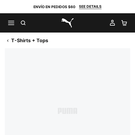
SEE DETAILS
ENVÍO EN PEDIDOS $60
BUSCAR
MI CUE
CA
PUMA.com
T-Shirts + Tops