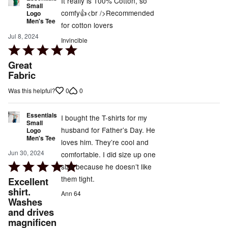
It really is 100% Cotton, so
Small
comfy👍<br />Recommended
Logo
Men's Tee
for cotton lovers
Jul 8, 2024
Invincible
Rated
5
Great
out
Fabric
of
0
0
Was this helpful?
5
Essentials
I bought the T-shirts for my
Small
husband for Father’s Day. He
Logo
Men's Tee
loves him. They’re cool and
Jun 30, 2024
comfortable. I did size up one
Rated
size because he doesn’t like
5
them tight.
Excellent
out
shirt.
Ann 64
Washes
of
and drives
5
magnificen