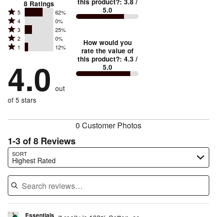
this product?
:
3.8
/
8
Ratings
5.0
Rated
5
62%
Rated
4
0%
5
Rated
3
25%
4
stars
Rated
2
0%
3
stars
How would you
by
Rated
1
12%
2
stars
rate the value of
by
62%
1
this product?
:
4.3
/
stars
by
4.0
0%
of
5.0
stars
by
25%
of
reviewers
by
0%
of
reviewers
out
12%
of
reviewers
of
of 5 stars
reviewers
reviewers
0 Customer Photos
1-3 of 8 Reviews
Search reviews…
SORT
Highest Rated
Essentials