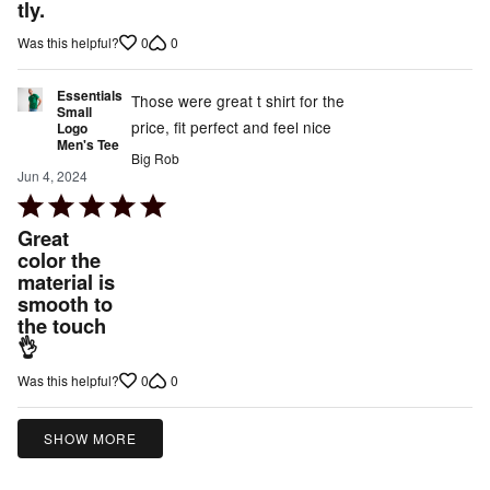
tly.
0
0
Was this helpful?
Essentials
Those were great t shirt for the
Small
price, fit perfect and feel nice
Logo
Men's Tee
Big Rob
Jun 4, 2024
Rated
5
Great
out
color the
material is
of
smooth to
5
the touch
👌
0
0
Was this helpful?
SHOW MORE