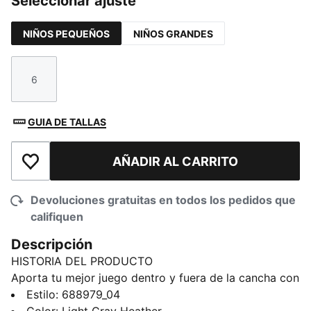
Seleccionar ajuste
NIÑOS PEQUEÑOS
NIÑOS GRANDES
6
Talla
GUIA DE TALLAS
AÑADIR AL CARRITO
Añadir a la lista de deseos
Devoluciones gratuitas en todos los pedidos que
califiquen
Descripción
HISTORIA DEL PRODUCTO
Aporta tu mejor juego dentro y fuera de la cancha con
nuestras prendas de baloncesto. Elementos básicos
Estilo
:
688979_04