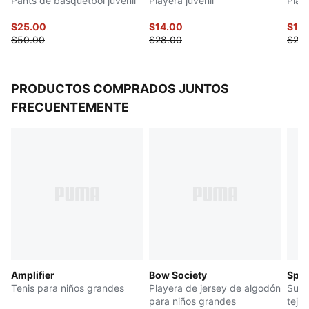
Pants de basquetbol juvenil
Playera juvenil
Play
$25.00
$14.00
$12.
$50.00
$28.00
$25.
PRODUCTOS COMPRADOS JUNTOS
FRECUENTEMENTE
Amplifier
Bow Society
Spor
Tenis para niños grandes
Playera de jersey de algodón
Suda
para niños grandes
tejid