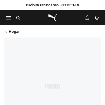
SEE DETAILS
ENVÍO EN PEDIDOS $60
BUSCAR
MI CUE
CA
PUMA.com
Hogar