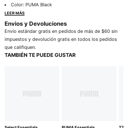
imprescindible, diseñada para los días de descanso.
Color
:
PUMA Black
Esta playera ofrece un look relajado que es fácil de
LEER MÁS
usar y combinar.
Envios y Devoluciones
DETALLES
Envío estándar gratis en pedidos de más de $60 sin
Producto diseñado para: Lifestyle by PUMA
Corte: holgado
impuestos y devolución gratis en todos los pedidos
Largo: corto
que califiquen.
Cuello: redondo
TAMBIÉN TE PUEDE GUSTAR
Tipo de material principal: jersey simple
Mangas cortas
Select Essentials
PUMA Essentials
T7 L