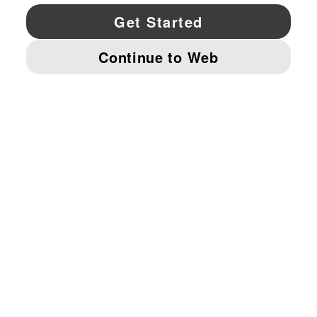
YouTube
Twitter
Pinterest
Instagram
Facebo
© PUMA NORTH AMERICA, INC.
IMPRINT AND LEGAL DATA