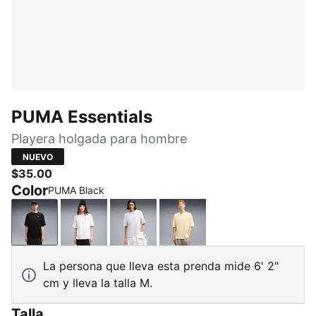
PUMA Essentials
Playera holgada para hombre
NUEVO
$35.00
Color
PUMA Black
PUMA Black
PUMA White
White Glow Heather
Buttercream
La persona que lleva esta prenda mide 6' 2"
cm y lleva la talla M.
Talla