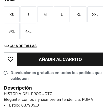
XS
S
M
L
XL
XXL
Talla
Talla
Talla
Talla
Talla
Talla
3XL
4XL
Talla
Talla
GUIA DE TALLAS
AÑADIR AL CARRITO
Añadir a la lista de deseos
Devoluciones gratuitas en todos los pedidos que
califiquen
Descripción
HISTORIA DEL PRODUCTO
Elegante, cómoda y siempre en tendencia: PUMA
Essentials es una línea de ropa informal
Estilo
:
637909_01