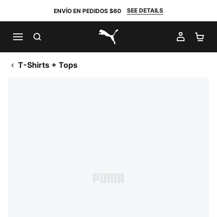
SEE DETAILS
ENVÍO EN PEDIDOS $60
BUSCAR
MI CUE
CA
PUMA.com
T-Shirts + Tops