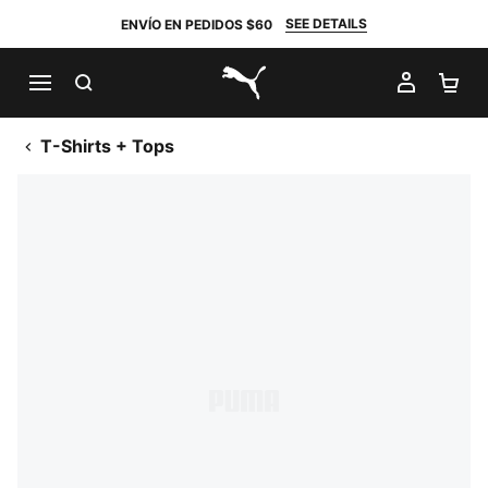
SEE DETAILS
ENVÍO EN PEDIDOS $60
BUSCAR
MI CUE
CA
PUMA.com
T-Shirts + Tops