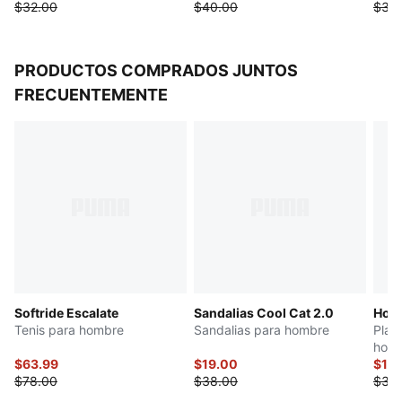
$32.00
$40.00
$30
PRODUCTOS COMPRADOS JUNTOS
FRECUENTEMENTE
Softride Escalate
Sandalias Cool Cat 2.0
Hous
Tenis para hombre
Sandalias para hombre
Play
hom
$63.99
$19.00
$15
$78.00
$38.00
$30