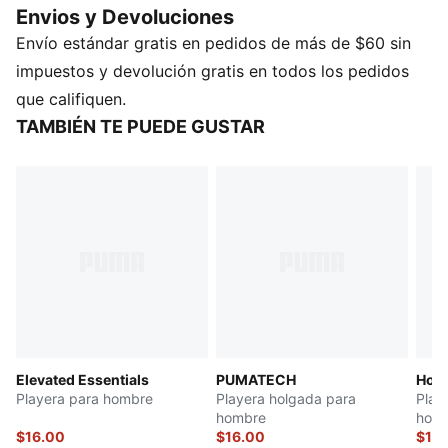
Envios y Devoluciones
a la moda, porque el estilo cotidiano debe sentirse así
Envío estándar gratis en pedidos de más de $60 sin
de bien.
CARACTERÍSTICAS Y BENEFICIOS
impuestos y devolución gratis en todos los pedidos
Fabricada con al menos un 30 % de materiales
que califiquen.
reciclados.
TAMBIÉN TE PUEDE GUSTAR
DETALLES
Corte: holgado
Tipo de material principal: tejido de malla
Cuello: redondo
Mangas: cortas
Largo: regular
Ícono PUMA Cat bordado
Elevated Essentials
PUMATECH
Hous
Playera para hombre
Playera holgada para
Play
hombre
hom
$16.00
$16.00
$15