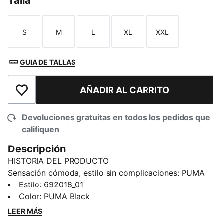
Talla
S
M
L
XL
XXL
Talla
Talla
Talla
Talla
Talla
GUIA DE TALLAS
AÑADIR AL CARRITO
Añadir a la lista de deseos
Devoluciones gratuitas en todos los pedidos que
califiquen
Descripción
HISTORIA DEL PRODUCTO
Sensación cómoda, estilo sin complicaciones: PUMA
Essentials Elevated lleva la comodidad diaria a un
Estilo
:
692018_01
nivel superior. Con detalles de inspiración deportiva y
Color
:
PUMA Black
un corte perfecto, estas piezas aportan un toque
LEER MÁS
refinado a tus imprescindibles. Informal, pero siempre