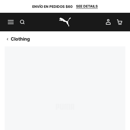
SEE DETAILS
ENVÍO EN PEDIDOS $60
BUSCAR
MI CUE
CA
PUMA.com
Clothing