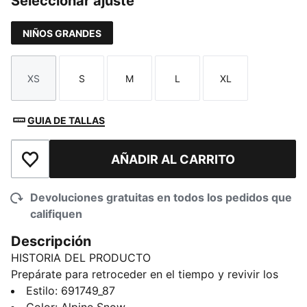
Seleccionar ajuste
NIÑOS GRANDES
XS
S
M
L
XL
Talla
Talla
Talla
Talla
Talla
GUIA DE TALLAS
AÑADIR AL CARRITO
Añadir a la lista de deseos
Devoluciones gratuitas en todos los pedidos que
califiquen
Descripción
HISTORIA DEL PRODUCTO
Prepárate para retroceder en el tiempo y revivir los
años 90 con la colección PUMA MID 90s. Inspirada en
Estilo
:
691749_87