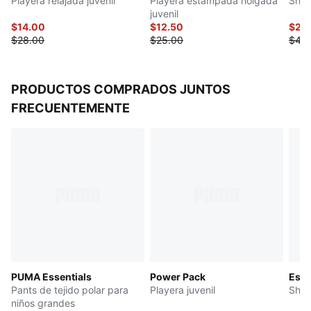
Playera relajada juvenil
Playera estampada holgada
Shor
juvenil
$14.00
$12.50
$20
$28.00
$25.00
$40
PRODUCTOS COMPRADOS JUNTOS
FRECUENTEMENTE
PUMA Essentials
Power Pack
Esse
Pants de tejido polar para
Playera juvenil
Short
niños grandes